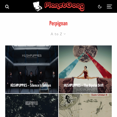
Perpignan
A to Z
HUSHPUPPIES – Silence Is Golden
HUSHPUPPIES – The Bipolar Drift