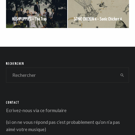
HUSHPUPPIES – The Trap
SONIC CHICKEN 4 – Sonic Chicken 4
DER
RECHERCHER
CONTACT
Ecrivez-nous via
ce formulaire
(si on ne vous répond pas c’est probablement qu’on n’a pas
aimé votre musique)