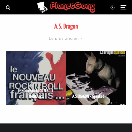
A.S. Dragon
Le plus ancien
LE NOUVEAU ROCK’N’ROLL
FRANCAIS…
A.S DRAGON – Spanked