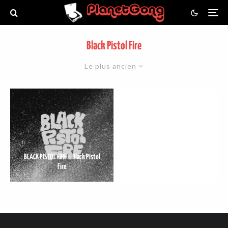
Black Pistol Fire
Le plus ancien
BLACK PISTOL FIRE – Black Pistol
Fire