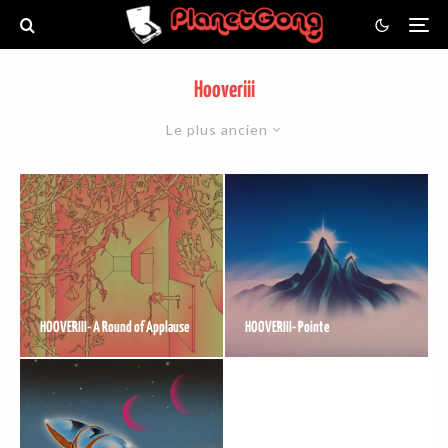
Hooveriii
Le plus ancien
HOOVERIII- A Round of Applause
HOOVERIII- Pointe