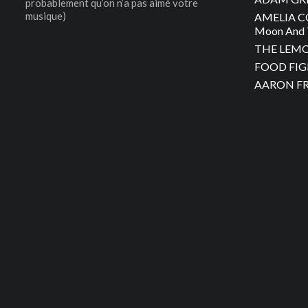
probablement qu’on n’a pas aimé votre
musique)
AMELIA C
Moon And 
THE LEMON
FOOD FIGH
AARON FRA