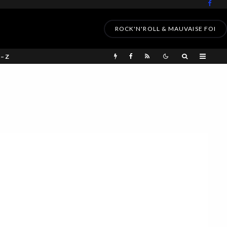
ROCK'N'ROLL & MAUVAISE FOI
 – Z