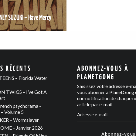
NEY SUZUKI – Have Mercy
ES RÉCENTS
ABONNEZ-VOUS À
PLANETGONG
EENS – Florida Water
Saisissez votre adresse e-ma
 TWIGS – I’ve Got A
vous abonner à PlanetGong e
art
une notification de chaque n
article par e-mail.
rench psychorama –
– Volume 5
ER – Wormslayer
ME – Janvier 2026
Abonnez-vous
N – Friends Of Mine