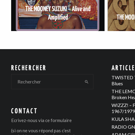
THE MOONEY SUZUKI – Alive and
Amplified
THE MOO
RECHERCHER
ARTICL
TWISTED T
Blues
THE LEMON
Broken He
WIZZZ! – F
CONTACT
1967/1979 
KULA SHAK
Ecrivez-nous via
ce formulaire
RADIO GNO
(si on ne vous répond pas c’est
ADAM GREE