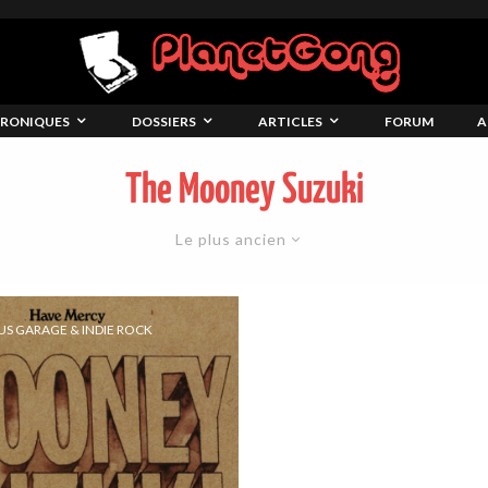
RONIQUES
DOSSIERS
ARTICLES
FORUM
A
The Mooney Suzuki
Le plus ancien
US GARAGE & INDIE ROCK