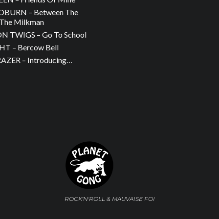
OBURN – Between The
The Milkman
 TWIGS – Go To School
T – Bercow Bell
ZER – Introducing…
ROCK'N'ROLL & MAUVAISE FOI