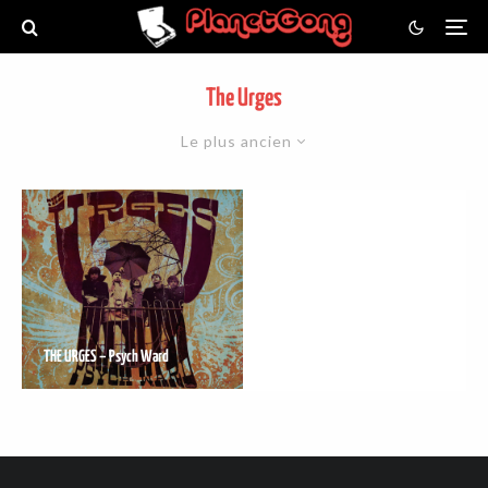
The Urges
Le plus ancien
THE URGES – Psych Ward