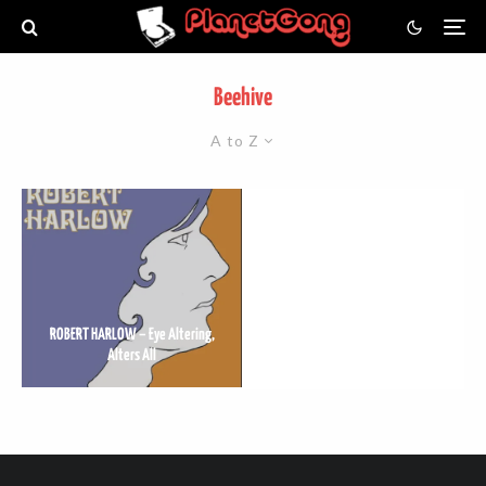
Beehive
A to Z
ROBERT HARLOW – Eye Altering,
Alters All