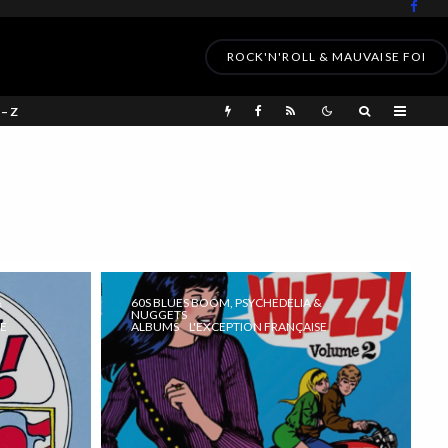
ROCK'N'ROLL & MAUVAISE FOI
 – Z
&
60S BLUES BOOM, PSYCHEDELIA &
NUGGETS
SE
ALBUMS
L'EXCEPTION FRANÇAISE