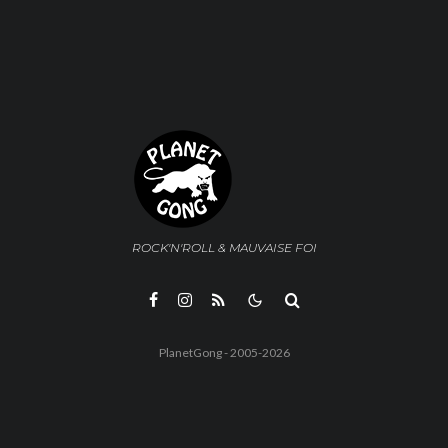
ROCK'N'ROLL & MAUVAISE FOI
PlanetGong - 2005-2026