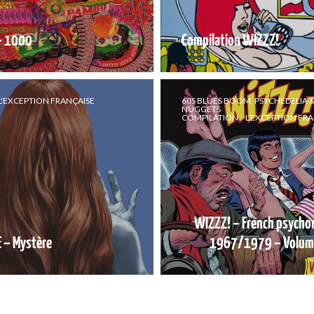
– 1000
Compilation WIZZZ!
L'EXCEPTION FRANÇAISE
60S BLUES BOOM, PSYCHEDELIA 
NUGGETS
COMPILATION
L'EXCEPTION FR
WIZZZ! – French psycho
 – Mystère
1967/1979 – Volum