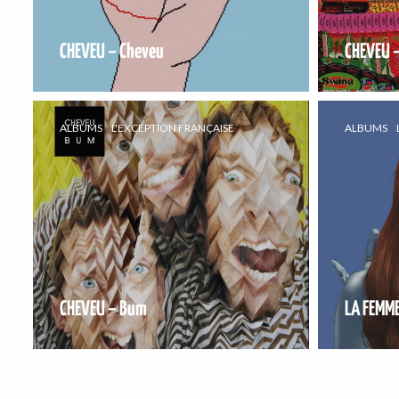
CHEVEU – Cheveu
CHEVEU 
ALBUMS
L'EXCEPTION FRANÇAISE
ALBUMS
CHEVEU – Bum
LA FEMME