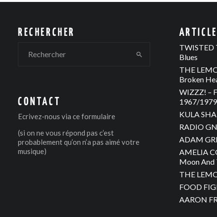
RECHERCHER
ARTICL
TWISTED T
Blues
THE LEMON
Broken He
WIZZZ! – F
CONTACT
1967/1979 
KULA SHAK
Ecrivez-nous via
ce formulaire
RADIO GNO
(si on ne vous répond pas c’est
ADAM GREE
probablement qu’on n’a pas aimé votre
musique)
AMELIA C
Moon And 
THE LEMON
FOOD FIGH
AARON FRA