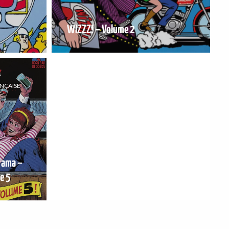
WIZZZ! – Volume 2
&
ANÇAISE
rama –
e 5