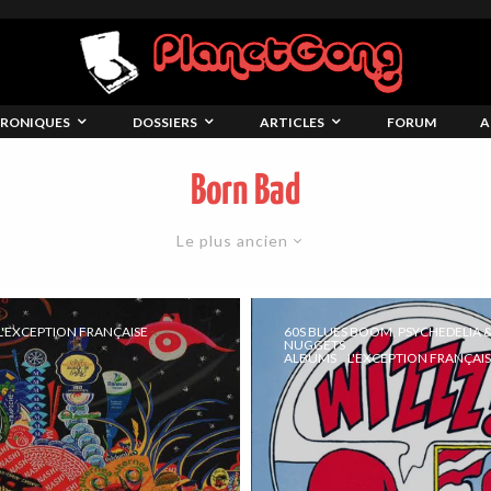
RONIQUES
DOSSIERS
ARTICLES
FORUM
A
Born Bad
Le plus ancien
L'EXCEPTION FRANÇAISE
60S BLUES BOOM, PSYCHEDELIA 
NUGGETS
ALBUMS
L'EXCEPTION FRANÇAI