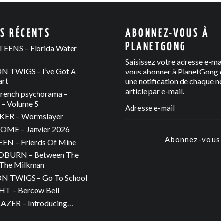
ES RÉCENTS
ABONNEZ-VOUS À
PLANETGONG
EENS – Florida Water
Saisissez votre adresse e-ma
 TWIGS – I’ve Got A
vous abonner à PlanetGong e
art
une notification de chaque n
article par e-mail.
rench psychorama –
– Volume 5
ER – Wormslayer
ME – Janvier 2026
Abonnez-vous
N – Friends Of Mine
OBURN – Between The
The Milkman
 TWIGS – Go To School
T – Bercow Bell
ZER – Introducing…