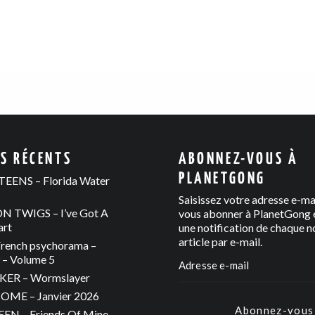
ES RÉCENTS
ABONNEZ-VOUS À
PLANETGONG
EENS – Florida Water
Saisissez votre adresse e-ma
 TWIGS – I’ve Got A
vous abonner à PlanetGong e
art
une notification de chaque n
article par e-mail.
rench psychorama –
– Volume 5
ER – Wormslayer
ME – Janvier 2026
Abonnez-vous
N – Friends Of Mine