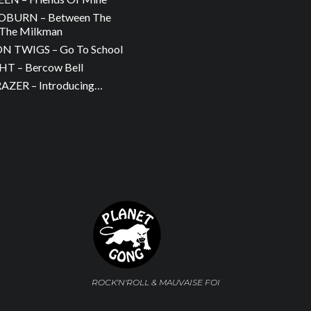
OBURN – Between The
The Milkman
 TWIGS – Go To School
T – Bercow Bell
ZER – Introducing…
ROCK'N'ROLL & MAUVAISE FOI