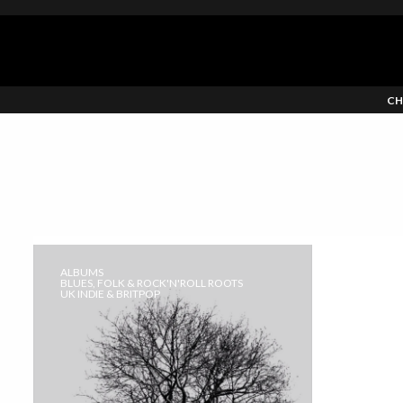
CH
ALBUMS
BLUES, FOLK & ROCK'N'ROLL ROOTS
UK INDIE & BRITPOP