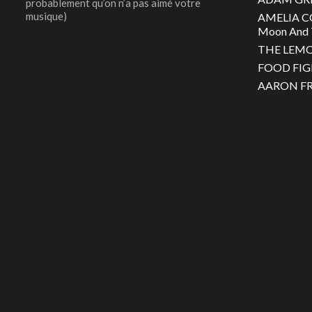
probablement qu’on n’a pas aimé votre
musique)
AMELIA C
Moon And 
THE LEMON
FOOD FIGH
AARON FRA