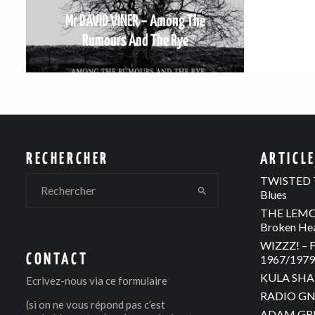
Mr DAVID VINER – Among The
Rumours And The Rye
RECHERCHER
ARTICL
TWISTED T
Blues
THE LEMON
Broken He
WIZZZ! – F
CONTACT
1967/1979 
KULA SHAK
Ecrivez-nous via
ce formulaire
RADIO GNO
(si on ne vous répond pas c’est
ADAM GREE