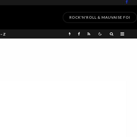
ROCK'N'ROLL & MAUVAISE FOI
 – Z