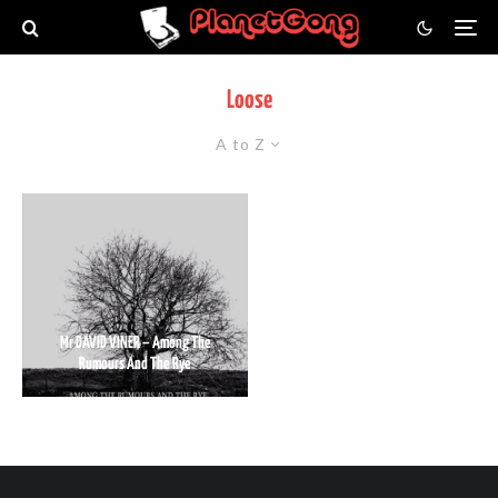
Loose
A to Z
Mr DAVID VINER – Among The
Rumours And The Rye