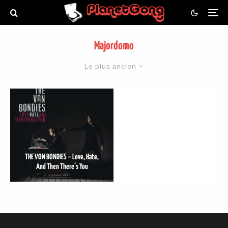
Majordomo
Le plus ancien
THE VON BONDIES – Love, Hate,
And Then There’s You