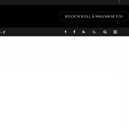
ROCK'N'ROLL & MAUVAISE FOI
 – Z