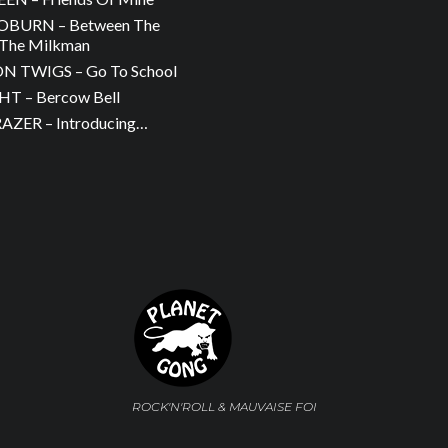
OBURN – Between The
The Milkman
 TWIGS – Go To School
T – Bercow Bell
ZER – Introducing…
ROCK'N'ROLL & MAUVAISE FOI