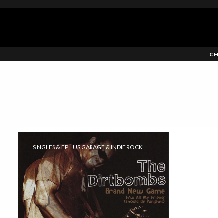
CH
SINGLES & EP
US GARAGE & INDIE ROCK