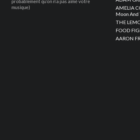
probablement qu’on n’a pas aimé votre
musique)
AMELIA C
Moon And 
THE LEMON
FOOD FIGH
AARON FRA