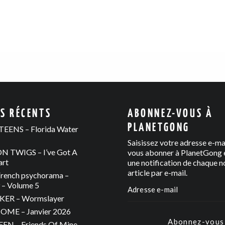
ES RÉCENTS
ABONNEZ-VOUS À
PLANETGONG
EENS – Florida Water
Saisissez votre adresse e-ma
 TWIGS – I’ve Got A
vous abonner à PlanetGong e
art
une notification de chaque n
article par e-mail.
rench psychorama –
– Volume 5
ER – Wormslayer
ME – Janvier 2026
Abonnez-vous
N – Friends Of Mine