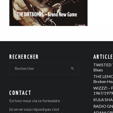
THE DIRTBOMBS – Brand New Game
RECHERCHER
ARTICL
TWISTED T
Blues
THE LEMON
Broken He
WIZZZ! – F
CONTACT
1967/1979 
KULA SHAK
Ecrivez-nous via
ce formulaire
RADIO GNO
(si on ne vous répond pas c’est
ADAM GREE