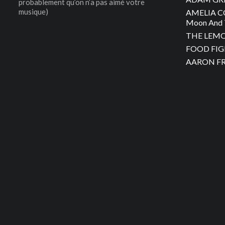
probablement qu’on n’a pas aimé votre
musique)
AMELIA C
Moon And 
THE LEMON
FOOD FIGH
AARON FRA