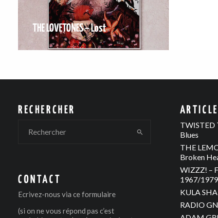
THE LOVETONES – Lost
RECHERCHER
ARTICL
TWISTED T
Blues
THE LEMON
Broken He
WIZZZ! – F
CONTACT
1967/1979 
KULA SHAK
Ecrivez-nous via
ce formulaire
RADIO GNO
(si on ne vous répond pas c’est
ADAM GREE