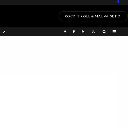
ROCK'N'ROLL & MAUVAISE FOI
 – Z