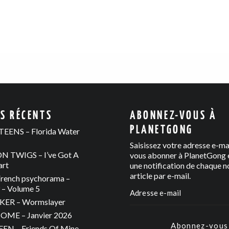
ES RÉCENTS
ABONNEZ-VOUS À
PLANETGONG
EENS – Florida Water
Saisissez votre adresse e-ma
 TWIGS – I’ve Got A
vous abonner à PlanetGong e
art
une notification de chaque n
article par e-mail.
rench psychorama –
– Volume 5
ER – Wormslayer
ME – Janvier 2026
Abonnez-vous
N – Friends Of Mine