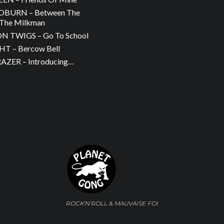
OBURN – Between The
The Milkman
 TWIGS – Go To School
T – Bercow Bell
ZER – Introducing…
ROCK'N'ROLL & MAUVAISE FOI