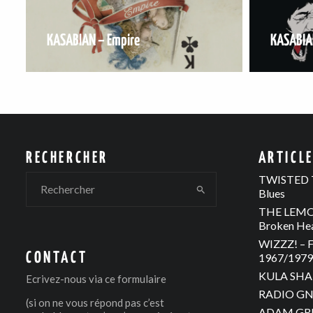
KASABIAN – Empire
KASABIAN
RECHERCHER
ARTICL
TWISTED T
Blues
THE LEMON
Broken He
WIZZZ! – F
CONTACT
1967/1979 
KULA SHAK
Ecrivez-nous via
ce formulaire
RADIO GNO
(si on ne vous répond pas c’est
ADAM GREE