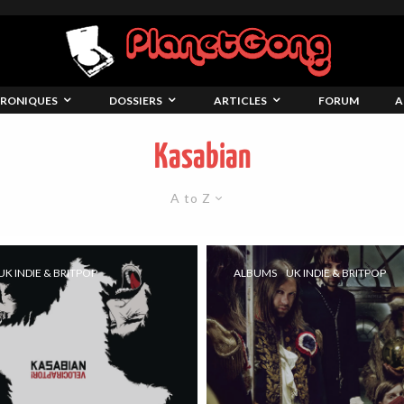
RONIQUES
DOSSIERS
ARTICLES
FORUM
A
Kasabian
A to Z
UK INDIE & BRITPOP
ALBUMS
UK INDIE & BRITPOP