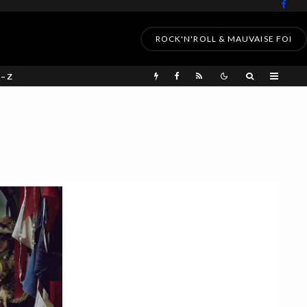
ROCK'N'ROLL & MAUVAISE FOI
 – Z