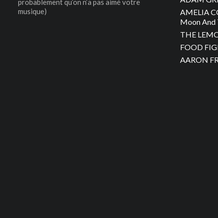
probablement qu’on n’a pas aimé votre
musique)
AMELIA C
Moon And 
THE LEMON
FOOD FIGH
AARON FRA