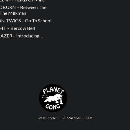
OBURN – Between The
The Milkman
 TWIGS – Go To School
T – Bercow Bell
ZER – Introducing…
ROCK'N'ROLL & MAUVAISE FOI