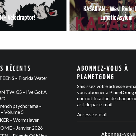
KASABIAN – West Ryder 
 – Velociraptor!
Lunatic Asylum
ES RÉCENTS
ABONNEZ-VOUS À
PLANETGONG
EENS – Florida Water
Saisissez votre adresse e-ma
 TWIGS – I’ve Got A
vous abonner à PlanetGong e
art
une notification de chaque n
article par e-mail.
rench psychorama –
– Volume 5
ER – Wormslayer
ME – Janvier 2026
Abonnez-vous
N – Friends Of Mine