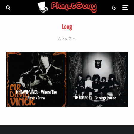
Loog
A to Z
Mr DAVID VINER – Where The
Posies Grow
THE HORRORS – Strange House