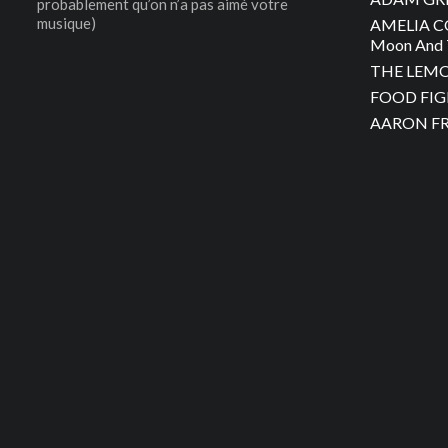
probablement qu’on n’a pas aimé votre
musique)
AMELIA C
Moon And 
THE LEMON
FOOD FIGH
AARON FRA