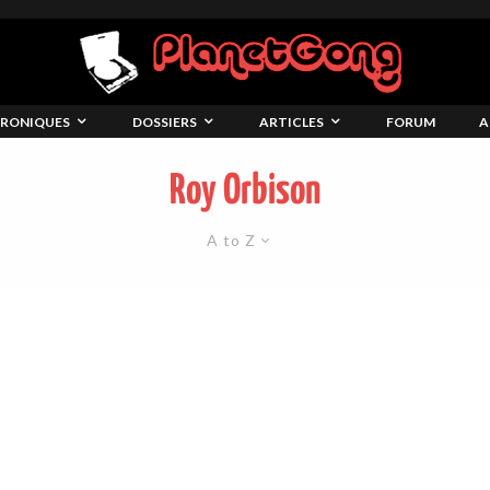
RONIQUES
DOSSIERS
ARTICLES
FORUM
A
Roy Orbison
A to Z