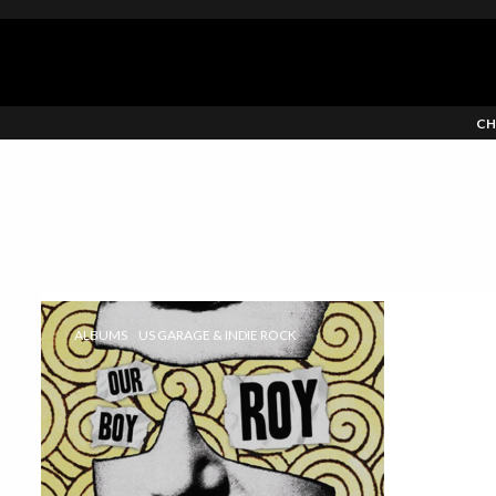
CH
ALBUMS
US GARAGE & INDIE ROCK