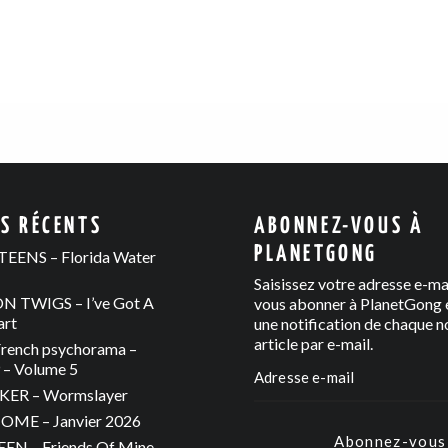
ES RÉCENTS
ABONNEZ-VOUS À
PLANETGONG
EENS – Florida Water
Saisissez votre adresse e-ma
 TWIGS – I’ve Got A
vous abonner à PlanetGong e
art
une notification de chaque n
article par e-mail.
rench psychorama –
– Volume 5
ER – Wormslayer
ME – Janvier 2026
Abonnez-vous
N – Friends Of Mine