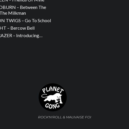
OBURN – Between The
The Milkman
 TWIGS – Go To School
T – Bercow Bell
ZER – Introducing…
ROCK'N'ROLL & MAUVAISE FOI