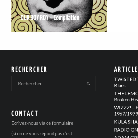
OUR BOY ROY – Compilation
RECHERCHER
ARTICL
TWISTED T
Blues
THE LEMON
Broken He
WIZZZ! – F
CONTACT
1967/1979 
KULA SHAK
Ecrivez-nous via
ce formulaire
RADIO GNO
(si on ne vous répond pas c’est
ADAM GREE