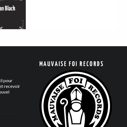
an Black
MAUVAISE FOI RECORDS
il pour
t recevoir
ouvel