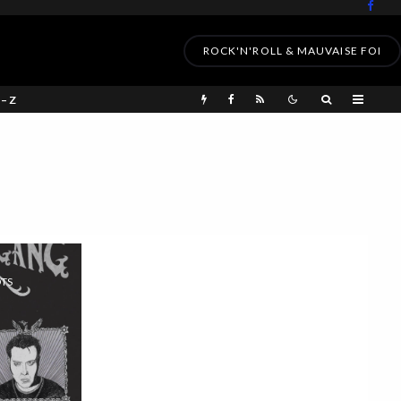
ROCK'N'ROLL & MAUVAISE FOI
 – Z
OTS