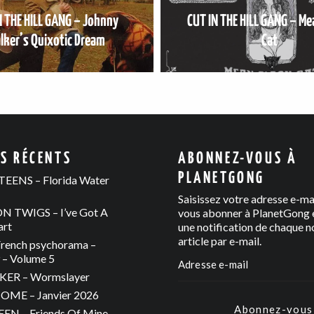
N THE HILL GANG – Johnny
CUT IN THE HILL GANG – Me
lker’s Quixotic Dream
Cat
ES RÉCENTS
ABONNEZ-VOUS À
PLANETGONG
EENS – Florida Water
Saisissez votre adresse e-ma
 TWIGS – I’ve Got A
vous abonner à PlanetGong e
art
une notification de chaque n
article par e-mail.
rench psychorama –
– Volume 5
ER – Wormslayer
ME – Janvier 2026
Abonnez-vous
N – Friends Of Mine