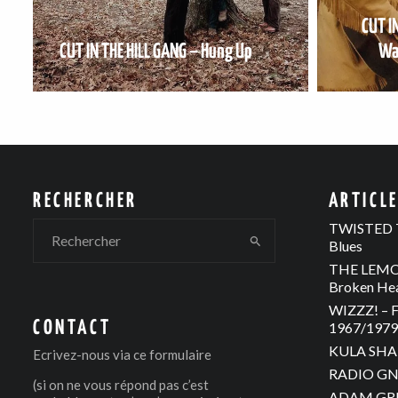
CUT I
CUT IN THE HILL GANG – Hung Up
Wa
RECHERCHER
ARTICL
TWISTED T
Blues
THE LEMON
Broken He
WIZZZ! – F
CONTACT
1967/1979 
KULA SHAK
Ecrivez-nous via
ce formulaire
RADIO GNO
(si on ne vous répond pas c’est
ADAM GREE