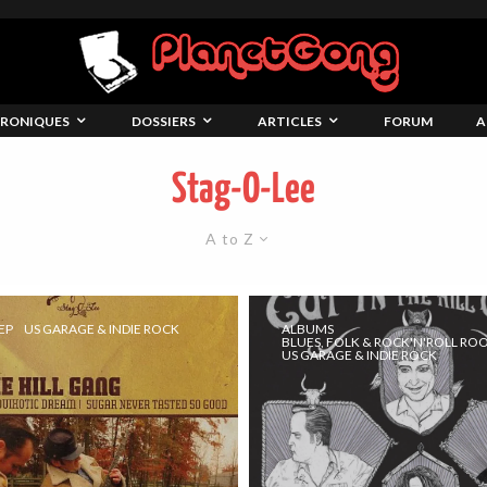
RONIQUES
DOSSIERS
ARTICLES
FORUM
A
Stag-O-Lee
A to Z
EP
US GARAGE & INDIE ROCK
ALBUMS
BLUES, FOLK & ROCK'N'ROLL RO
US GARAGE & INDIE ROCK