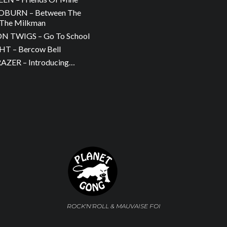
OBURN – Between The
The Milkman
 TWIGS – Go To School
T – Bercow Bell
ZER – Introducing…
ROCK'N'ROLL & MAUVAISE FOI