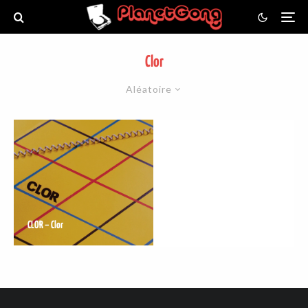
Clor
Aléatoire
CLOR – Clor