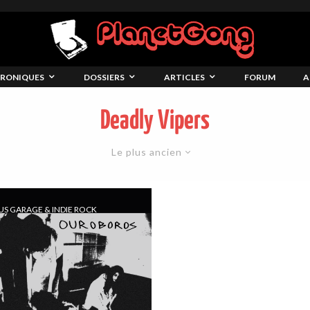
RONIQUES
DOSSIERS
ARTICLES
FORUM
A
Deadly Vipers
Le plus ancien
US GARAGE & INDIE ROCK