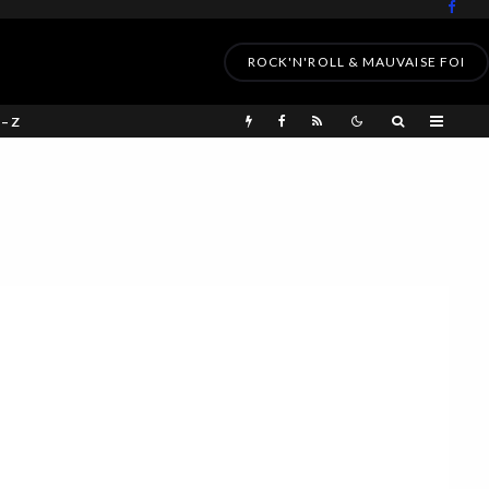
ROCK'N'ROLL & MAUVAISE FOI
 – Z