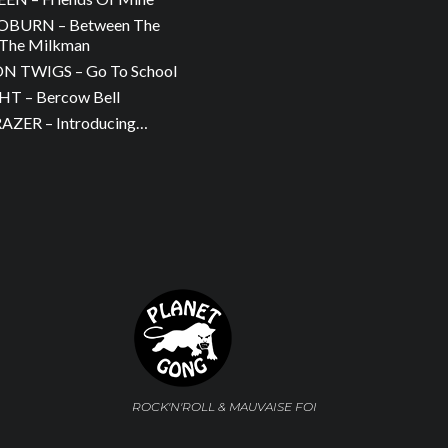
OBURN – Between The
The Milkman
 TWIGS – Go To School
T – Bercow Bell
ZER – Introducing…
ROCK'N'ROLL & MAUVAISE FOI