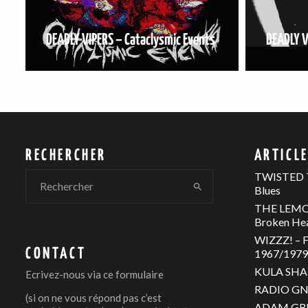
DEADLY VIPERS – Cataclysmic Events
DEADLY V
RECHERCHER
ARTICL
TWISTED T
Blues
THE LEMON
Broken He
WIZZZ! – F
CONTACT
1967/1979 
KULA SHAK
Ecrivez-nous via
ce formulaire
RADIO GNO
(si on ne vous répond pas c’est
ADAM GREE