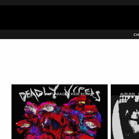
CH
SINGLES & EP
US GARAGE & INDIE ROCK
ALBUMS