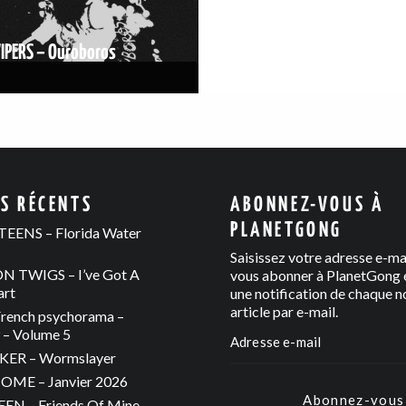
IPERS – Ouroboros
ES RÉCENTS
ABONNEZ-VOUS À
PLANETGONG
EENS – Florida Water
Saisissez votre adresse e-ma
 TWIGS – I’ve Got A
vous abonner à PlanetGong e
art
une notification de chaque n
article par e-mail.
rench psychorama –
– Volume 5
ER – Wormslayer
ME – Janvier 2026
Abonnez-vous
N – Friends Of Mine