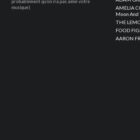
probablement qu’on n’a pas aimé votre
musique)
AMELIA C
Moon And 
THE LEMON
FOOD FIGH
AARON FRA