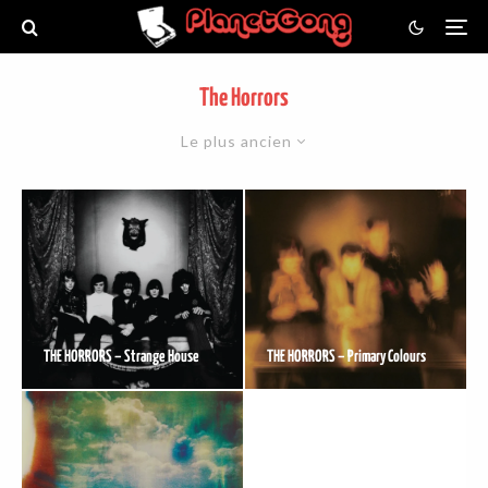
The Horrors
Le plus ancien
THE HORRORS – Strange House
THE HORRORS – Primary Colours