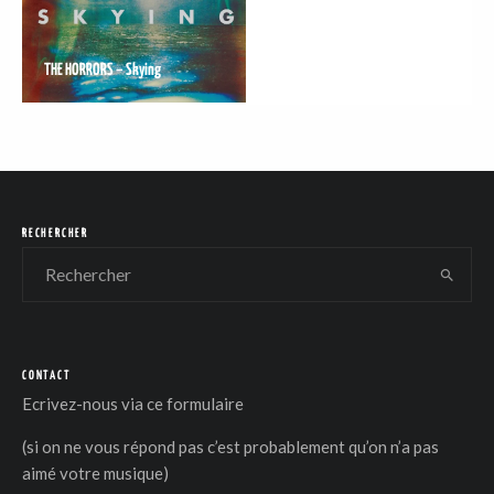
THE HORRORS – Skying
DER
RECHERCHER
CONTACT
Ecrivez-nous via
ce formulaire
(si on ne vous répond pas c’est probablement qu’on n’a pas
aimé votre musique)