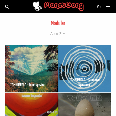
Modular
A to Z
TAME IMPALA – Sundown
TAME IMPALA – Innerspeaker
Syndrome