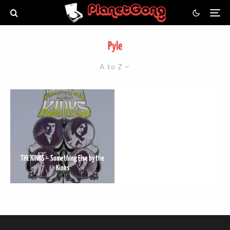
Pyle
A to Z
THE KINKS – Something Else by the
Kinks