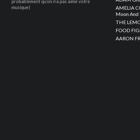
probablement qu’on n’a pas aimé votre
musique)
AMELIA C
Moon And 
THE LEMON
FOOD FIGH
AARON FRA