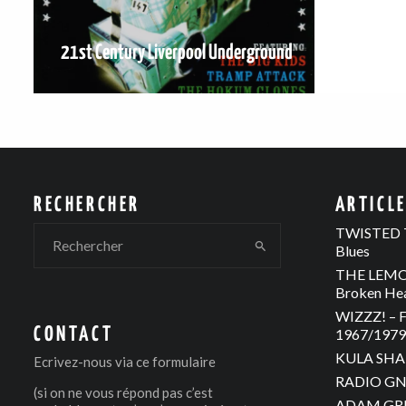
21st Century Liverpool Underground
RECHERCHER
ARTICL
TWISTED T
Blues
THE LEMON
Broken He
WIZZZ! – F
CONTACT
1967/1979 
KULA SHAK
Ecrivez-nous via
ce formulaire
RADIO GNO
(si on ne vous répond pas c’est
ADAM GREE