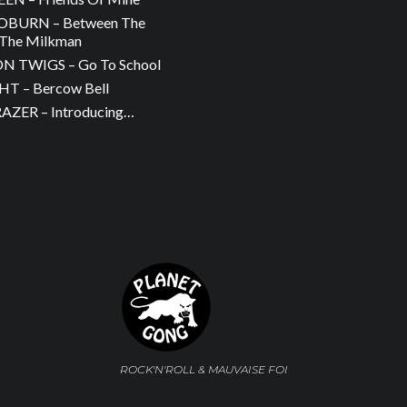
OBURN – Between The
The Milkman
 TWIGS – Go To School
T – Bercow Bell
ZER – Introducing…
ROCK'N'ROLL & MAUVAISE FOI