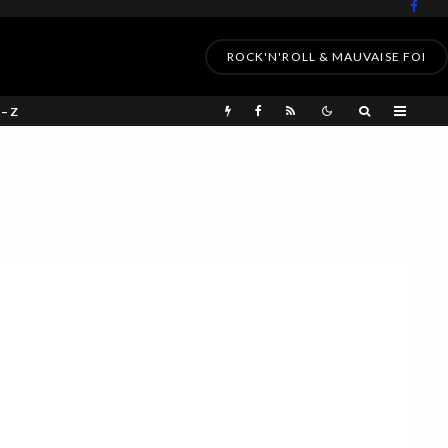
ROCK'N'ROLL & MAUVAISE FOI
 – Z