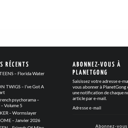
ES RÉCENTS
ABONNEZ-VOUS À
PLANETGONG
EENS – Florida Water
Saisissez votre adresse e-ma
 TWIGS – I’ve Got A
vous abonner à PlanetGong e
art
une notification de chaque n
article par e-mail.
rench psychorama –
– Volume 5
ER – Wormslayer
ME – Janvier 2026
Abonnez-vous
N – Friends Of Mine