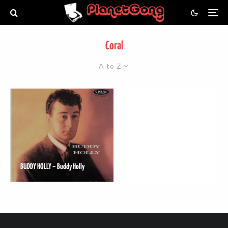
Coral
A to Z
BUDDY HOLLY – Buddy Holly