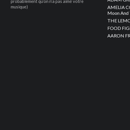
probablement qu’on n’a pas aimé votre
musique)
AMELIA C
Moon And 
THE LEMON
FOOD FIGH
AARON FRA