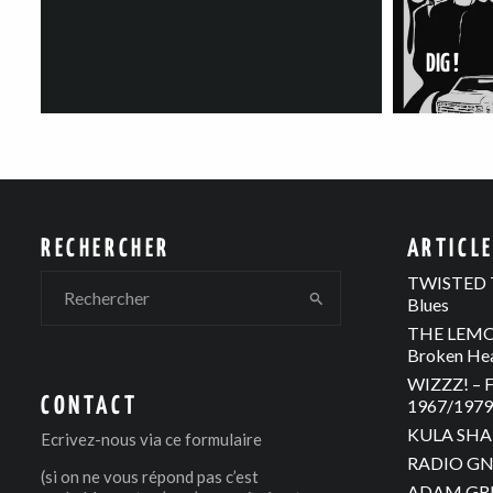
DIG !
RECHERCHER
ARTICL
TWISTED T
Blues
THE LEMON
Broken He
WIZZZ! – F
CONTACT
1967/1979 
KULA SHAK
Ecrivez-nous via
ce formulaire
RADIO GNO
(si on ne vous répond pas c’est
ADAM GREE