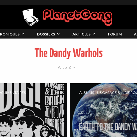
RONIQUES
DOSSIERS
ARTICLES
FORUM
A
The Dandy Warhols
A to Z
DOCUMENTAIRES
ALBUMS
US GARAGE & INDIE RO