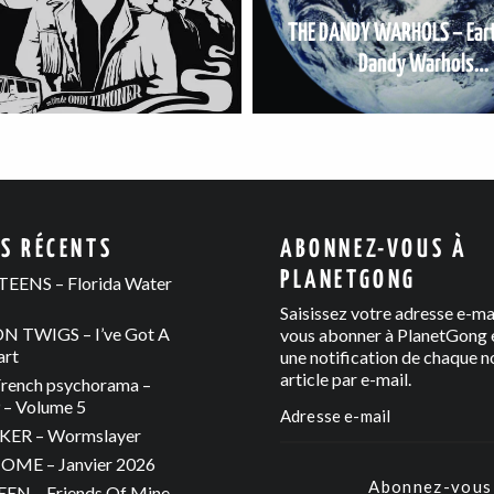
THE DANDY WARHOLS – Eart
Dandy Warhols…
ES RÉCENTS
ABONNEZ-VOUS À
PLANETGONG
EENS – Florida Water
Saisissez votre adresse e-ma
 TWIGS – I’ve Got A
vous abonner à PlanetGong e
art
une notification de chaque n
article par e-mail.
rench psychorama –
– Volume 5
ER – Wormslayer
ME – Janvier 2026
Abonnez-vous
N – Friends Of Mine