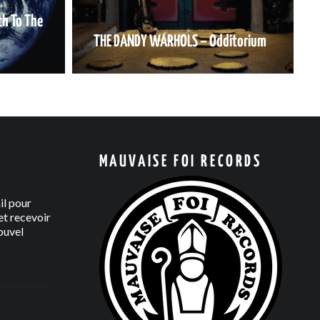
h To The
THE DANDY WARHOLS – Odditorium
MAUVAISE FOI RECORDS
il pour
t recevoir
ouvel