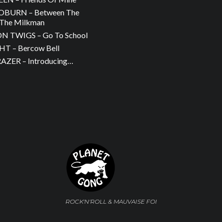
OBURN – Between The
The Milkman
 TWIGS – Go To School
T – Bercow Bell
ZER – Introducing…
ROCK'N'ROLL & MAUVAISE FOI