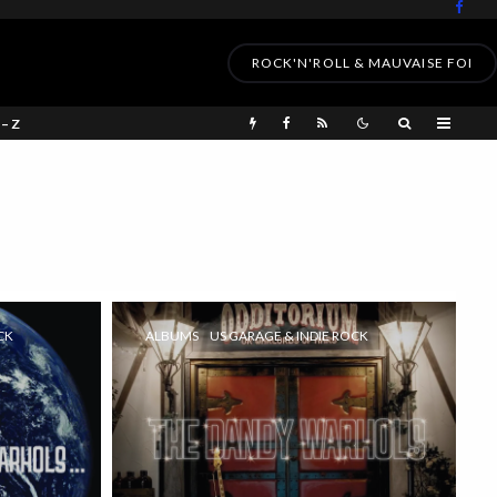
ROCK'N'ROLL & MAUVAISE FOI
 – Z
CK
ALBUMS
US GARAGE & INDIE ROCK