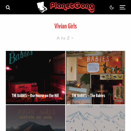
Vivian Girls
A to Z
THE BABIES – Our House on the Hill
THE BABIES – The Babies