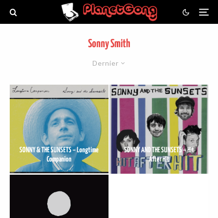
Sonny Smith
Dernier
SONNY & THE SUNSETS – Longtime
SONNY AND THE SUNSETS – Hit
Companion
After Hit