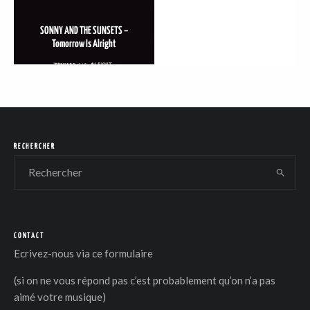
SONNY AND THE SUNSETS –
Tomorrow Is Alright
DER
RECHERCHER
CONTACT
Ecrivez-nous via
ce formulaire
(si on ne vous répond pas c’est probablement qu’on n’a pas
aimé votre musique)