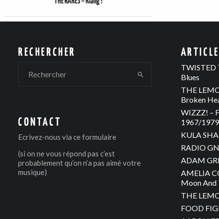
THE RAKES – Klang !
RECHERCHER
ARTICL
TWISTED T
Blues
THE LEMON
Broken He
WIZZZ! – F
CONTACT
1967/1979 
KULA SHAK
Ecrivez-nous via
ce formulaire
RADIO GNO
(si on ne vous répond pas c’est
ADAM GREE
probablement qu’on n’a pas aimé votre
musique)
AMELIA C
Moon And 
THE LEMON
FOOD FIGH