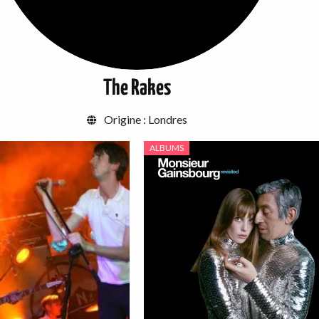
The Rakes
Origine :
Londres
ALBUMS