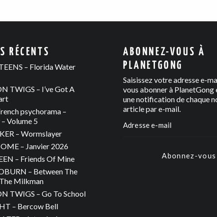
ES RÉCENTS
ABONNEZ-VOUS À
PLANETGONG
EENS – Florida Water
Saisissez votre adresse e-ma
 TWIGS – I’ve Got A
vous abonner à PlanetGong e
art
une notification de chaque n
article par e-mail.
rench psychorama –
– Volume 5
ER – Wormslayer
ME – Janvier 2026
Abonnez-vous
N – Friends Of Mine
OBURN – Between The
The Milkman
 TWIGS – Go To School
T – Bercow Bell