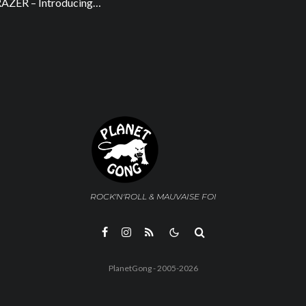
ZER – Introducing…
ROCK'N'ROLL & MAUVAISE FOI
PlanetGong - 2005-2026