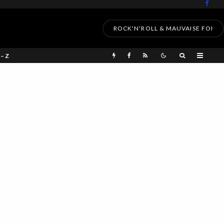
ROCK'N'ROLL & MAUVAISE FOI
 – Z