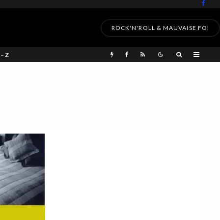
ROCK'N'ROLL & MAUVAISE FOI
 – Z