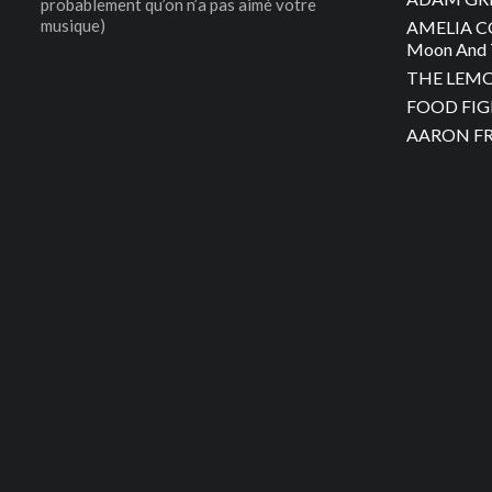
probablement qu’on n’a pas aimé votre
musique)
AMELIA C
Moon And 
THE LEMON
FOOD FIGH
AARON FRA