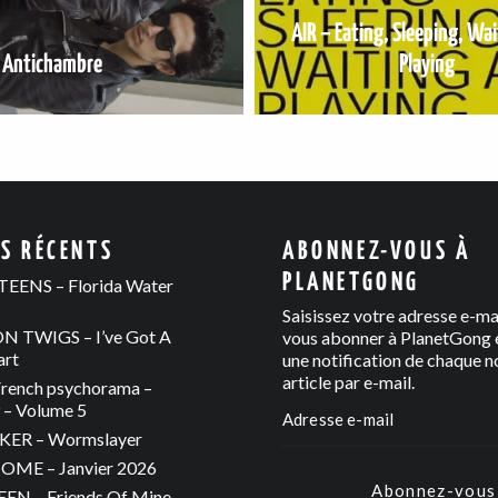
AIR – Eating, Sleeping, Wa
 Antichambre
Playing
ES RÉCENTS
ABONNEZ-VOUS À
PLANETGONG
EENS – Florida Water
Saisissez votre adresse e-ma
 TWIGS – I’ve Got A
vous abonner à PlanetGong e
art
une notification de chaque n
article par e-mail.
rench psychorama –
– Volume 5
ER – Wormslayer
ME – Janvier 2026
Abonnez-vous
N – Friends Of Mine