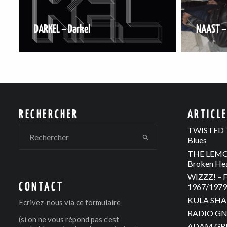
DARKEL – Darkel
NAAST –
RECHERCHER
ARTICL
TWISTED T
Blues
THE LEMON
Broken He
WIZZZ! – F
CONTACT
1967/1979 
KULA SHAK
Ecrivez-nous via
ce formulaire
RADIO GNO
(si on ne vous répond pas c’est
ADAM GREE