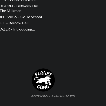
OBURN – Between The
The Milkman
 TWIGS – Go To School
T – Bercow Bell
ZER – Introducing…
ROCK'N'ROLL & MAUVAISE FOI