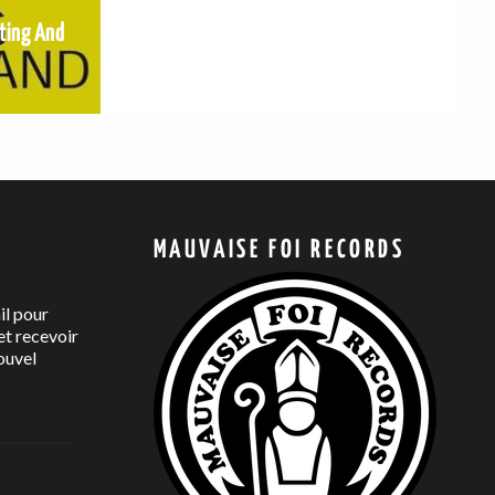
iting And
MAUVAISE FOI RECORDS
il pour
t recevoir
ouvel