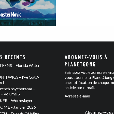
onster Movie
ES RÉCENTS
ABONNEZ-VOUS À
PLANETGONG
EENS – Florida Water
Saisissez votre adresse e-ma
 TWIGS – I’ve Got A
vous abonner à PlanetGong e
art
une notification de chaque n
article par e-mail.
rench psychorama –
– Volume 5
ER – Wormslayer
ME – Janvier 2026
Abonnez-vous
N – Friends Of Mine