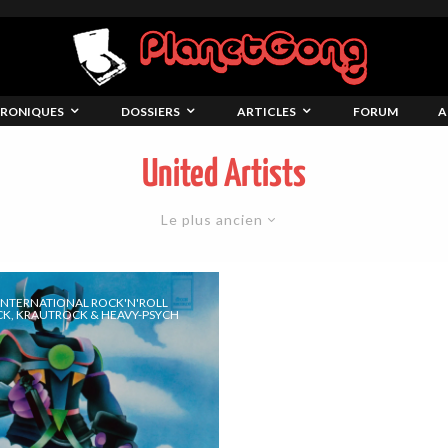
RONIQUES
DOSSIERS
ARTICLES
FORUM
A
United Artists
Le plus ancien
INTERNATIONAL ROCK'N'ROLL
CK, KRAUTROCK & HEAVY-PSYCH