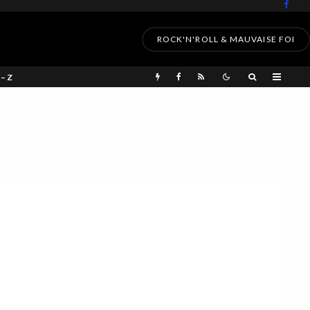
ROCK'N'ROLL & MAUVAISE FOI
 – Z