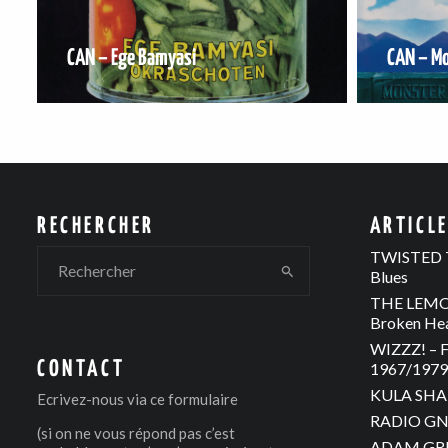
CAN – Ege Bamyasi
CAN – M
RECHERCHER
ARTICL
TWISTED T
Blues
THE LEMON
Broken He
WIZZZ! – F
CONTACT
1967/1979 
KULA SHAK
Ecrivez-nous via
ce formulaire
RADIO GNO
(si on ne vous répond pas c’est
ADAM GREE