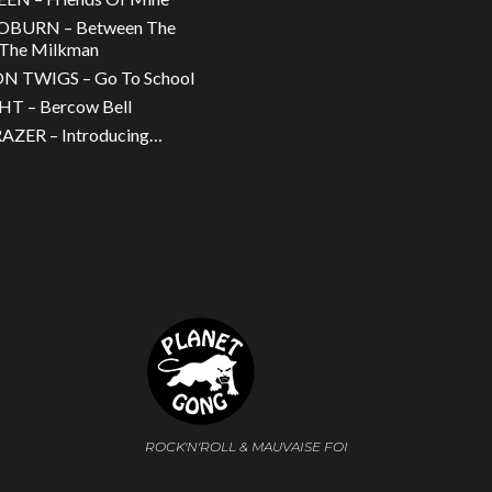
OBURN – Between The
The Milkman
 TWIGS – Go To School
T – Bercow Bell
ZER – Introducing…
ROCK'N'ROLL & MAUVAISE FOI