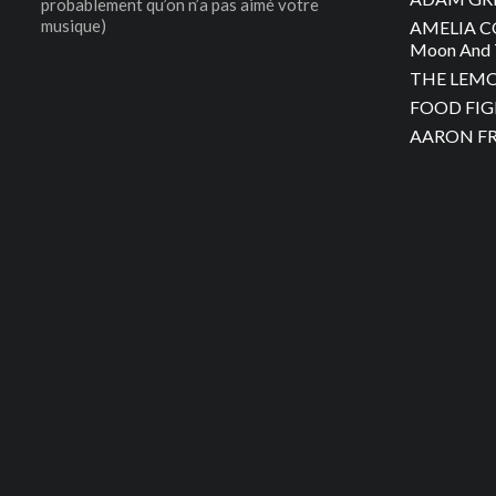
probablement qu’on n’a pas aimé votre
musique)
AMELIA C
Moon And 
THE LEMON
FOOD FIGH
AARON FRA