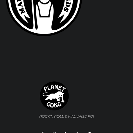
ROCK'N'ROLL & MAUVAISE FOI