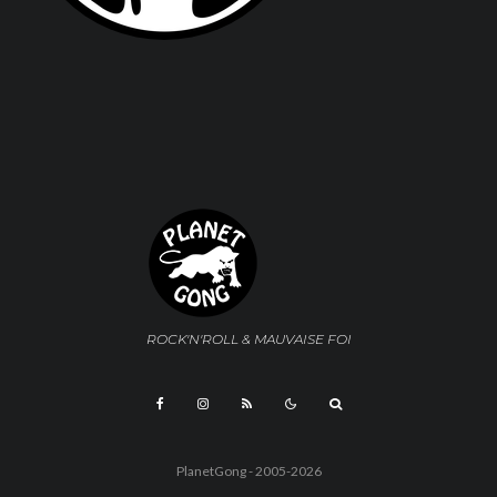
ROCK'N'ROLL & MAUVAISE FOI
PlanetGong - 2005-2026