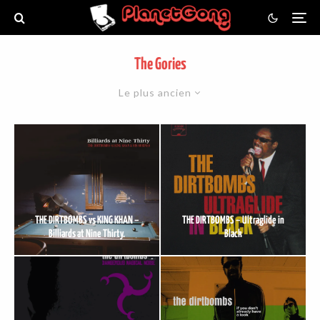
The Gories
Le plus ancien
THE DIRTBOMBS vs KING KHAN –
THE DIRTBOMBS – Ultraglide in
Billiards at Nine Thirty.
Black