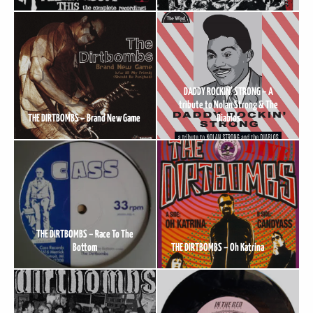
DADDY ROCKIN’ STRONG – A
tribute to Nolan Strong & The
THE DIRTBOMBS – Brand New Game
Diablos
THE DIRTBOMBS – Race To The
Bottom
THE DIRTBOMBS – Oh Katrina