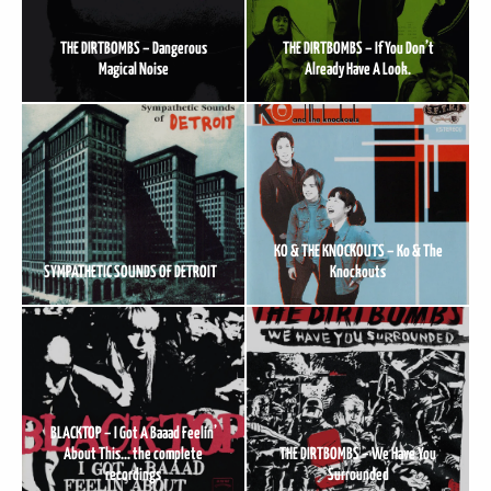
THE DIRTBOMBS – Dangerous
THE DIRTBOMBS – If You Don’t
Magical Noise
Already Have A Look.
KO & THE KNOCKOUTS – Ko & The
SYMPATHETIC SOUNDS OF DETROIT
Knockouts
BLACKTOP – I Got A Baaad Feelin’
About This… the complete
THE DIRTBOMBS – We Have You
recordings
Surrounded