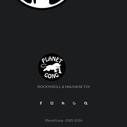
ROCK'N'ROLL & MAUVAISE FOI
PlanetGong - 2005-2026