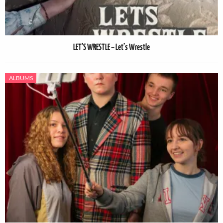
LET’S WRESTLE – Let’s Wrestle
ALBUMS