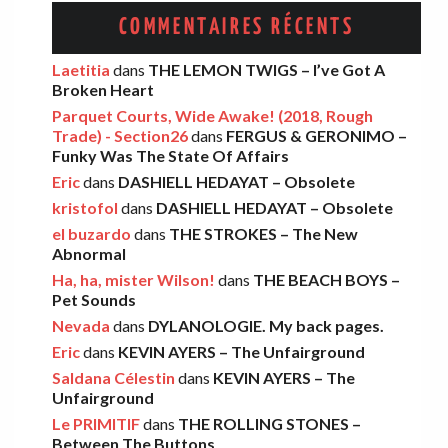
Eric
·
13 décembre 2025
COMMENTAIRES RÉCENTS
AMELIA COBURN – Between The Moon
Laetitia
dans
THE LEMON TWIGS – I’ve Got A
Broken Heart
And The Milkman
Parquet Courts, Wide Awake! (2018, Rough
Léo
·
9 décembre 2025
Trade) - Section26
dans
FERGUS & GERONIMO –
Funky Was The State Of Affairs
Eric
dans
DASHIELL HEDAYAT – Obsolete
THE LEMON TWIGS – Go To School
kristofol
dans
DASHIELL HEDAYAT – Obsolete
Léo
·
5 novembre 2025
el buzardo
dans
THE STROKES – The New
Abnormal
Ha, ha, mister Wilson!
dans
THE BEACH BOYS –
FOOD FIGHT – Bercow Bell
Pet Sounds
Nevada
dans
DYLANOLOGIE. My back pages.
Eric
·
2 novembre 2025
Eric
dans
KEVIN AYERS – The Unfairground
Saldana Célestin
dans
KEVIN AYERS – The
Unfairground
AARON FRAZER – Introducing…
Le PRIMITIF
dans
THE ROLLING STONES –
Léo
·
29 octobre 2025
Between The Buttons