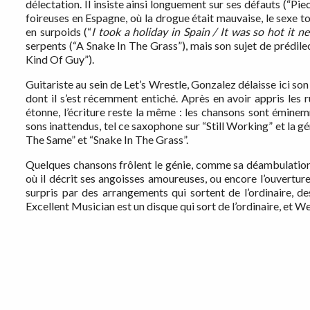
délectation. Il insiste ainsi longuement sur ses défauts (“Pi
foireuses en Espagne, où la drogue était mauvaise, le sexe 
en surpoids (“
I took a holiday in Spain / It was so hot it ne
serpents (“A Snake In The Grass”), mais son sujet de prédil
Kind Of Guy”).
Guitariste au sein de Let’s Wrestle, Gonzalez délaisse ici so
dont il s’est récemment entiché. Après en avoir appris les r
étonne, l’écriture reste la même : les chansons sont émin
sons inattendus, tel ce saxophone sur “Still Working” et la g
The Same” et “Snake In The Grass”.
Quelques chansons frôlent le génie, comme sa déambulation
où il décrit ses angoisses amoureuses, ou encore l’ouvertur
surpris par des arrangements qui sortent de l’ordinaire, d
Excellent Musician est un disque qui sort de l’ordinaire, et 