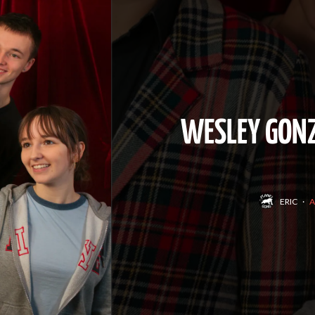
WESLEY GONZA
ERIC
·
A