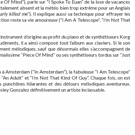
ece Of Mind”), parle sur “I Spoke To Euan” de la lose de vacances
totalement absent et la météo bien trop extrême pour un Anglais
arly killed m
e”). Il explique aussi sa technique pour effrayer les
ection reste sa vie amoureuse (“I Am A Telescope”, “I’m Not That
n instrument d’origine au profit du piano et de synthétiseurs Korg
udiments, il a ainsi composé tout l’album aux claviers. Si le son
emment mélodiques, sauf que désormais elles s’accompagnent de
énialissime “Piece Of Mind” ou ses synthétiseurs tordus sur “Just
 à Amsterdam (“In Amsterdam”), la fabuleuse “I Am Telescope”
e “An Adult” et “I’m Not That Kind Of Guy”. Chaque fois, on est
es punchlines hilarantes et des détours mélodiques aventureux.
Wesley Gonzalez définitivement un artiste inclassable.