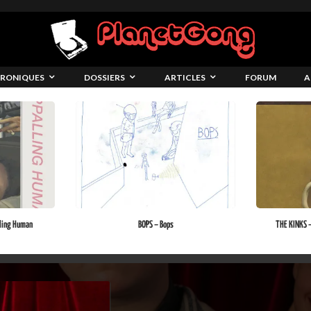
RONIQUES
DOSSIERS
ARTICLES
FORUM
A
ling Human
BOPS – Bops
THE KINKS –