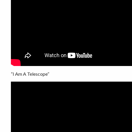
“I Am A Telescope”