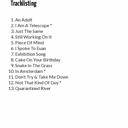
Tracklisting
An Adult
I Am A Telescope *
Just The Same
Still Working On It
Piece Of Mind
I Spoke To Euan
Exhibition Song
Cake On Your Birthday
Snake In The Grass
In Amsterdam *
Don’t Try & Take Me Down
Not That Kind Of Guy *
Quarantined River