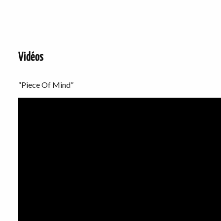
Vidéos
“Piece Of Mind”