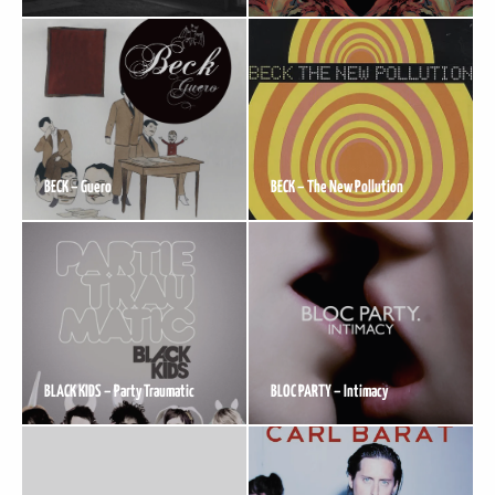
BECK – Guero
BECK – The New Pollution
BLACK KIDS – Party Traumatic
BLOC PARTY – Intimacy