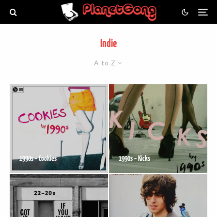
Indie
A to Z
1990s – Cookies
1990s – Kicks