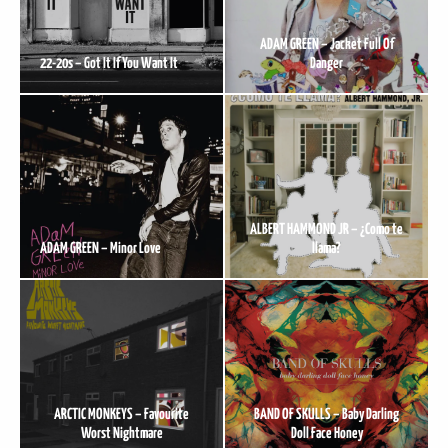
ADAM GREEN – Jacket Full Of
22-20s – Got It If You Want It
Danger
ALBERT HAMMOND JR – ¿Como te
ADAM GREEN – Minor Love
llama?
ARCTIC MONKEYS – Favourite
BAND OF SKULLS – Baby Darling
Worst Nightmare
Doll Face Honey