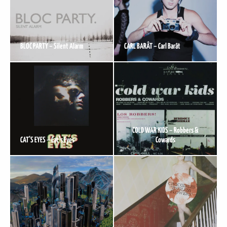
BLOC PARTY – Silent Alarm
CARL BARÂT – Carl Barât
COLD WAR KIDS – Robbers &
CAT’S EYES – Cat’s Eyes
Cowards