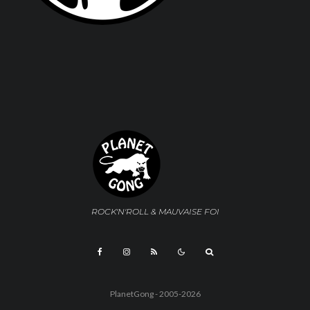
ROCK'N'ROLL & MAUVAISE FOI
PlanetGong - 2005-2026