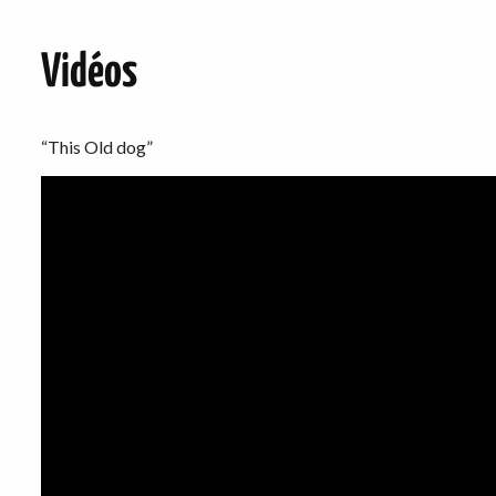
Vidéos
“This Old dog”