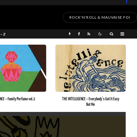
ROCK'N'ROLL & MAUVAISE FOI
 – Z
CE – Family Perfume vol.2
THE INTELLIGENCE – Everybody’s Got It Easy
But Me