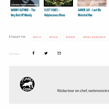
WOODY GUTHRIE – The
FLEET FOXES –
ABNER JAY – Last Ole
Very Best Of Woody
Helplessness Blues
Ministrel Man
Guthrie
ÉTIQUETTES
2017
FOLK
INDIE
MAC DEMARCO
Partager
Rédacteur en chef, webmonstre,