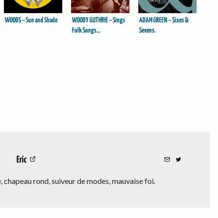
WOODS – Sun and Shade
WOODY GUTHRIE – Sings
ADAM GREEN – Sixes &
Folk Songs…
Sevens.
Eric
 chapeau rond, suiveur de modes, mauvaise foi.