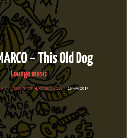
ARCO – This Old Dog
Lounge music
UMS
INTERNATIONAL ROCK'N'ROLL
·
18 MAI 2017