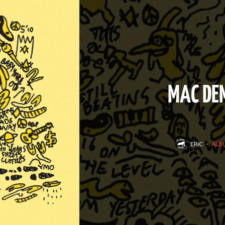
MAC DEM
ERIC
·
ALB