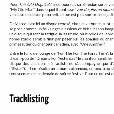
Pour
This Old Dog
, DeMarco poursuit sa réflexion sur le vi
“My Old Man” dans lequel il confesse “
voir de plus en plus s
vie dissolue de son paternel). Le ton est plus sombre que jad
DeMarco livre ici un disque reposé, classieux, tout en subtilit
se pose comme un folksinger classieux et brise ici son ima
un disque qui sent la fatigue, la lassitude, où le poids de la
home-studio semble finir par peser sur les épaules du chan
primesautier du chanteur canadien, avec “One Another”.
Entre le funk de lounge de “For The For The Forst Time”, 
dream-pop de “Dreams For Yesterday”, le chanteur semble ne
disque des chansons où l’artiste ne s’accompagne que d’u
(“Sister”). Il en résulte un album cotonneux, un peu trop
redescentes de lendemain de soirée festive. Pour ce qui est d
Tracklisting