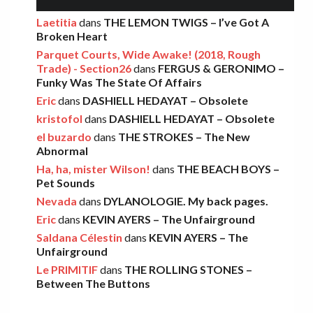
AMELIA COBURN – Between The Moon
Laetitia
dans
THE LEMON TWIGS – I’ve Got A
Broken Heart
And The Milkman
Parquet Courts, Wide Awake! (2018, Rough
Léo
·
9 décembre 2025
Trade) - Section26
dans
FERGUS & GERONIMO –
Funky Was The State Of Affairs
Eric
dans
DASHIELL HEDAYAT – Obsolete
THE LEMON TWIGS – Go To School
kristofol
dans
DASHIELL HEDAYAT – Obsolete
Léo
·
5 novembre 2025
el buzardo
dans
THE STROKES – The New
Abnormal
Ha, ha, mister Wilson!
dans
THE BEACH BOYS –
FOOD FIGHT – Bercow Bell
Pet Sounds
Nevada
dans
DYLANOLOGIE. My back pages.
Eric
·
2 novembre 2025
Eric
dans
KEVIN AYERS – The Unfairground
Saldana Célestin
dans
KEVIN AYERS – The
Unfairground
AARON FRAZER – Introducing…
Le PRIMITIF
dans
THE ROLLING STONES –
Léo
·
29 octobre 2025
Between The Buttons