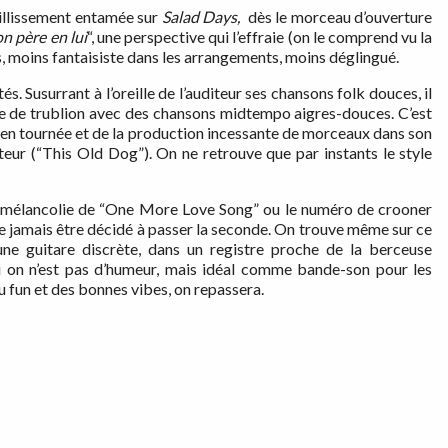
eillissement entamée sur
Salad Days,
dès le morceau d’ouverture
on père en lui
“, une perspective qui l’effraie (on le comprend vu la
is, moins fantaisiste dans les arrangements, moins déglingué.
és. Susurrant à l’oreille de l’auditeur ses chansons folk douces, il
ge de trublion avec des chansons midtempo aigres-douces. C’est
 vie en tournée et de la production incessante de morceaux dans son
teur (“This Old Dog”). On ne retrouve que par instants le style
la mélancolie de “One More Love Song” ou le numéro de crooner
 jamais être décidé à passer la seconde. On trouve même sur ce
ne guitare discrète, dans un registre proche de la berceuse
 si on n’est pas d’humeur, mais idéal comme bande-son pour les
u fun et des bonnes vibes, on repassera.