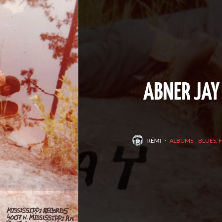
ABNER JAY 
RÉMI
·
ALBUMS
BLUES, 