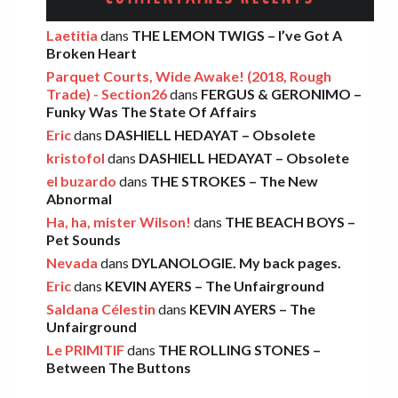
AMELIA COBURN – Between The Moon
Laetitia
dans
THE LEMON TWIGS – I’ve Got A
Broken Heart
And The Milkman
Parquet Courts, Wide Awake! (2018, Rough
Léo
·
9 décembre 2025
Trade) - Section26
dans
FERGUS & GERONIMO –
Funky Was The State Of Affairs
Eric
dans
DASHIELL HEDAYAT – Obsolete
THE LEMON TWIGS – Go To School
kristofol
dans
DASHIELL HEDAYAT – Obsolete
Léo
·
5 novembre 2025
el buzardo
dans
THE STROKES – The New
Abnormal
Ha, ha, mister Wilson!
dans
THE BEACH BOYS –
FOOD FIGHT – Bercow Bell
Pet Sounds
Nevada
dans
DYLANOLOGIE. My back pages.
Eric
·
2 novembre 2025
Eric
dans
KEVIN AYERS – The Unfairground
Saldana Célestin
dans
KEVIN AYERS – The
Unfairground
AARON FRAZER – Introducing…
Le PRIMITIF
dans
THE ROLLING STONES –
Léo
·
29 octobre 2025
Between The Buttons