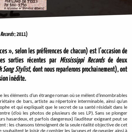
Records
; 2011)
es », selon les préférences de chacun) est l’occasion de
es sorties récentes par
Mississippi
Records
de deux
k Song Stylist
, dont nous reparlerons prochainement), ont
ion inédite.
me les éléments d’un étrange roman où se mêlent d’innombrables
étaire de bars, artiste au répertoire interminable, ainsi qu’un
he et qui expliquait que le secret de sa santé résidait dans le
ventre (d’où les photos de plusieurs de ses LP). Sans se plonger
rs hasardeux, et parfois dangereux) l’auditeur exigeant peut se
ent : les chansons témoignent de la seule réalité objective de cet
e souhaitent le loisir de combler les lacunes et de peupler ainsi à