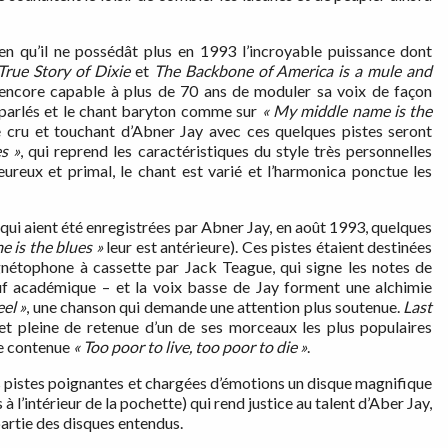
ien qu’il ne possédât plus en 1993 l’incroyable puissance dont
True Story
of Dixie
et
The Backbone of America is a mule and
 encore capable à plus de 70 ans de moduler sa voix de façon
s parlés et le chant baryton comme sur
« My middle name is the
e cru et touchant d’Abner Jay avec ces quelques pistes seront
s »
, qui reprend les caractéristiques du style très personnelles
eureux et primal, le chant est varié et l’harmonica ponctue les
s qui aient été enregistrées par Abner Jay, en août 1993, quelques
me
is the blues »
leur est antérieure). Ces pistes étaient destinées
gnétophone à cassette par Jack Teague, qui signe les notes de
sauf académique – et la voix basse de Jay forment une alchimie
el »
, une chanson qui demande une attention plus soutenue.
Last
t pleine de retenue d’un de ses morceaux les plus populaires
ce contenue
« Too poor to live, too poor to die »
.
s pistes poignantes et chargées d’émotions un disque magnifique
 l’intérieur de la pochette) qui rend justice au talent d’Aber Jay,
partie des disques entendus.