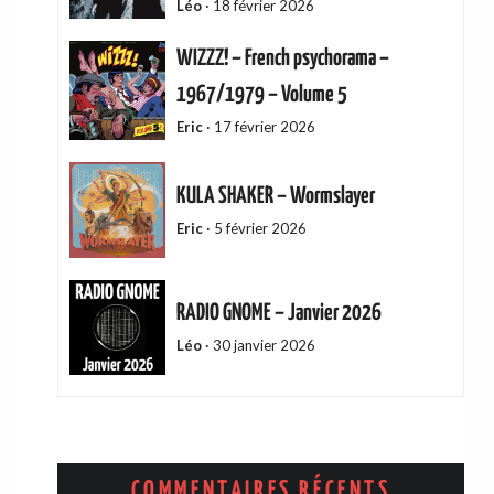
Léo
·
18 février 2026
WIZZZ! – French psychorama –
1967/1979 – Volume 5
Eric
·
17 février 2026
KULA SHAKER – Wormslayer
Eric
·
5 février 2026
RADIO GNOME – Janvier 2026
Léo
·
30 janvier 2026
ADAM GREEN – Friends Of Mine
Eric
·
13 décembre 2025
COMMENTAIRES RÉCENTS