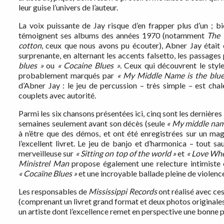
leur guise l’univers de l’auteur.
La voix puissante de Jay risque d’en frapper plus d’un ; b
témoignent ses albums des années 1970 (notamment
The 
cotton
, ceux que nous avons pu écouter), Abner Jay était
surprenante, en alternant les accents falsetto, les passage
blues »
ou
« Cocaine Blues »
. Ceux qui découvrent le styl
probablement marqués par
« My Middle Name is the blue
d’Abner Jay : le jeu de percussion – très simple – est chal
couplets avec autorité.
Parmi les six chansons présentées ici, cinq sont les dernière
semaines seulement avant son décès (seule
« My middle na
à n’être que des démos, et ont été enregistrées sur un ma
l’excellent livret. Le jeu de banjo et d’harmonica – tout 
merveilleuse sur
« Sitting on top of the world »
et
« Love Whe
Ministrel
Man
propose également une relecture intimiste e
« Cocaïne Blues »
et une incroyable ballade pleine de violen
Les responsables de
Mississippi
Records
ont réalisé avec ce
(comprenant un livret grand format et deux photos originales à
un artiste dont l’excellence remet en perspective une bonne 