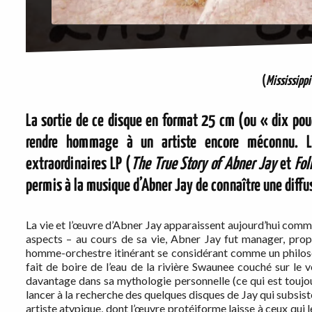
(
Mississippi
La sortie de ce disque en format 25 cm (ou « dix pouc
rendre hommage à un artiste encore méconnu. L
extraordinaires LP (
The True Story of Abner Jay
et
Fol
permis à la musique d’Abner Jay de connaître une diffus
La vie et l’œuvre d’Abner Jay apparaissent aujourd’hui com
aspects – au cours de sa vie, Abner Jay fut manager, propri
homme-orchestre itinérant se considérant comme un philosop
fait de boire de l’eau de la rivière Swaunee couché sur le 
davantage dans sa mythologie personnelle (ce qui est toujou
lancer à la recherche des quelques disques de Jay qui subsist
artiste atypique, dont l’œuvre protéiforme laisse à ceux qui l