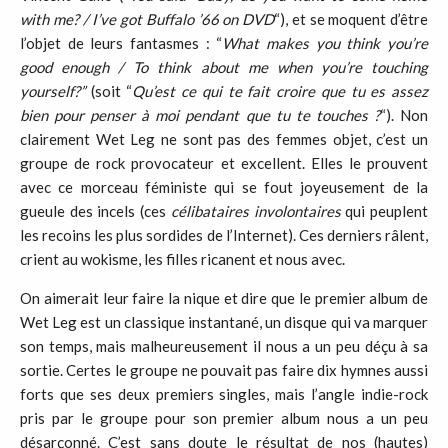
with me? / I’ve got Buffalo ’66 on DVD
“), et se moquent d’être
l’objet de leurs fantasmes : “
What makes you think you’re
good enough / To think about me when you’re touching
yourself?”
(soit “
Qu’est ce qui te fait croire que tu es assez
bien pour penser à moi pendant que tu te touches ?
“). Non
clairement Wet Leg ne sont pas des femmes objet, c’est un
groupe de rock provocateur et excellent. Elles le prouvent
avec ce morceau féministe qui se fout joyeusement de la
gueule des incels (ces
célibataires involontaires
qui peuplent
les recoins les plus sordides de l’Internet). Ces derniers râlent,
crient au wokisme, les filles ricanent et nous avec.
On aimerait leur faire la nique et dire que le premier album de
Wet Leg est un classique instantané, un disque qui va marquer
son temps, mais malheureusement il nous a un peu déçu à sa
sortie. Certes le groupe ne pouvait pas faire dix hymnes aussi
forts que ses deux premiers singles, mais l’angle indie-rock
pris par le groupe pour son premier album nous a un peu
désarçonné. C’est sans doute le résultat de nos (hautes)