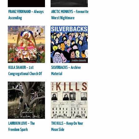
FRANZ FERDINAND – Always
ARCTIC MONKEYS – Favourite
Ascending
Worst Nightmare
KULA SHAKER – 1st
SILVERBACKS – Archive
Congregational Church Of
Material
Eternal Love (And Free
Hugs)
LARRIKIN LOVE – The
THE KILLS – Keep On Your
Freedom Spark
Mean Side