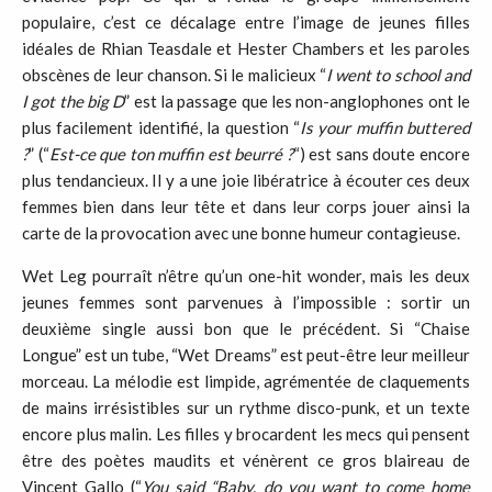
populaire, c’est ce décalage entre l’image de jeunes filles
idéales de Rhian Teasdale et Hester Chambers et les paroles
obscènes de leur chanson. Si le malicieux “
I went to school and
I got the big D
” est la passage que les non-anglophones ont le
plus facilement identifié, la question “
Is your muffin buttered
?
” (“
Est-ce que ton muffin est beurré ?
“) est sans doute encore
plus tendancieux. Il y a une joie libératrice à écouter ces deux
femmes bien dans leur tête et dans leur corps jouer ainsi la
carte de la provocation avec une bonne humeur contagieuse.
Wet Leg pourraît n’être qu’un one-hit wonder, mais les deux
jeunes femmes sont parvenues à l’impossible : sortir un
deuxième single aussi bon que le précédent. Si “Chaise
Longue” est un tube, “Wet Dreams” est peut-être leur meilleur
morceau. La mélodie est limpide, agrémentée de claquements
de mains irrésistibles sur un rythme disco-punk, et un texte
encore plus malin. Les filles y brocardent les mecs qui pensent
être des poètes maudits et vénèrent ce gros blaireau de
Vincent Gallo (“
You said “Baby, do you want to come home