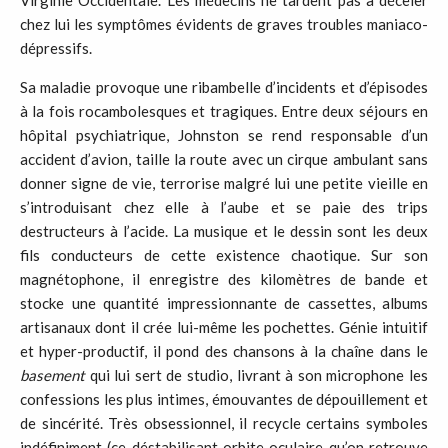
Virginie Occidentale. Les médecins ne tardent pas à déceler
chez lui les symptômes évidents de graves troubles maniaco-
dépressifs.
Sa maladie provoque une ribambelle d’incidents et d’épisodes
à la fois rocambolesques et tragiques. Entre deux séjours en
hôpital psychiatrique, Johnston se rend responsable d’un
accident d’avion, taille la route avec un cirque ambulant sans
donner signe de vie, terrorise malgré lui une petite vieille en
s’introduisant chez elle à l’aube et se paie des trips
destructeurs à l’acide. La musique et le dessin sont les deux
fils conducteurs de cette existence chaotique. Sur son
magnétophone, il enregistre des kilomètres de bande et
stocke une quantité impressionnante de cassettes, albums
artisanaux dont il crée lui-même les pochettes. Génie intuitif
et hyper-productif, il pond des chansons à la chaîne dans le
basement
qui lui sert de studio, livrant à son microphone les
confessions les plus intimes, émouvantes de dépouillement et
de sincérité. Très obsessionnel, il recycle certains symboles
indéfiniment (ce déstabilisant orbite oculaire qu’on retrouve