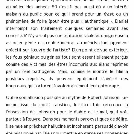
au milieu des années 80 n’est-il pas aussi dû à un intérêt
malsain du public pour ce qu’il prend pour un
freak
ou un
phénomène de foire (pour être plus « authentique », Daniel
interrompt son traitement quelques semaines avant ses
concerts)? N’y a-t-il pas une tentation facile et dangereuse à
associer génie et trouble mental, au mépris d’un jugement
objectif sur l’œuvre de l’artiste? D’un point de vue extérieur,
les fous géniaux ou génies fous sont essentiellement perçus
comme des victimes, des êtres incompris aux élans réprimés
par un réel pathogène. Mais, comme le montre le film à
plusieurs reprises, ils peuvent également s’avérer des
bourreaux qui torturent involontairement leur entourage.
Outre son allusion possible au mythe de Robert Johnson, lui-
même issu du motif faustien, le titre fait référence à
l’obsession de Johnston pour le diable et le mal, qu’il voit
partout à l’œuvre. Dans ses moments paroxystiques de délire,
il se mue en prêcheur halluciné et incohérent, persuadé d’avoir
été missionné par Dieu pour mettre en garde ses congénères