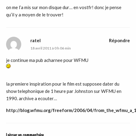
on me l’a mis sur mon disque dur… en vostfr! donc je pense
qu’il y a moyen de le trouver!
ratel
Répondre
18 avril 2011 à 0 h 06 min
je continue ma pub acharnee pour WFMU
la premiere inspiration pour le film est supposee dater du
show telephonique de 1 heure par Johnston sur WFMU en
1990. archive a ecouter…
http://blog.wfmu.org/freeform/2006/04/from_the_wfmu_a_1
Laisser un commentaire