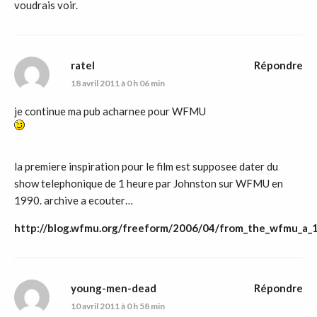
voudrais voir.
ratel
Répondre
18 avril 2011 à 0 h 06 min
je continue ma pub acharnee pour WFMU
la premiere inspiration pour le film est supposee dater du
show telephonique de 1 heure par Johnston sur WFMU en
1990. archive a ecouter…
http://blog.wfmu.org/freeform/2006/04/from_the_wfmu_a_1
young-men-dead
Répondre
10 avril 2011 à 0 h 58 min