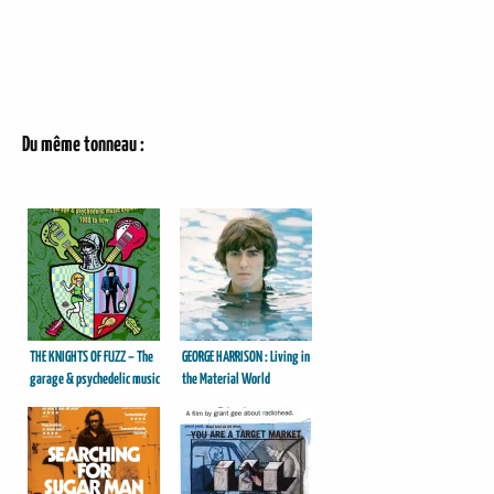
Du même tonneau :
THE KNIGHTS OF FUZZ – The
GEORGE HARRISON : Living in
garage & psychedelic music
the Material World
explosion 1980 to now