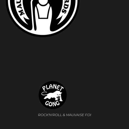
ROCK'N'ROLL & MAUVAISE FOI