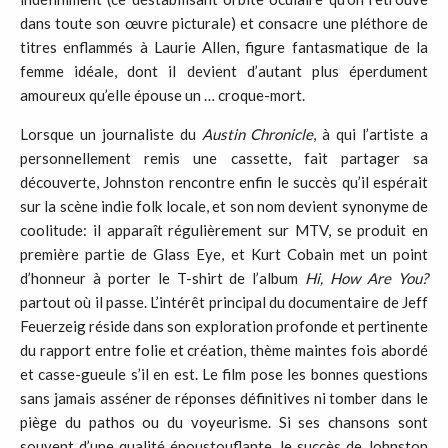
dans toute son œuvre picturale) et consacre une pléthore de
titres enflammés à Laurie Allen, figure fantasmatique de la
femme idéale, dont il devient d’autant plus éperdument
amoureux qu’elle épouse un … croque-mort.
Lorsque un journaliste du
Austin Chronicle
, à qui l’artiste a
personnellement remis une cassette, fait partager sa
découverte, Johnston rencontre enfin le succès qu’il espérait
sur la scène indie folk locale, et son nom devient synonyme de
coolitude: il apparaît régulièrement sur MTV, se produit en
première partie de Glass Eye, et Kurt Cobain met un point
d’honneur à porter le T-shirt de l’album
Hi, How Are You?
partout où il passe. L’intérêt principal du documentaire de Jeff
Feuerzeig réside dans son exploration profonde et pertinente
du rapport entre folie et création, thème maintes fois abordé
et casse-gueule s’il en est. Le film pose les bonnes questions
sans jamais asséner de réponses définitives ni tomber dans le
piège du pathos ou du voyeurisme. Si ses chansons sont
souvent d’une qualité époustouflante, le succès de Johnston