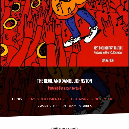
THE DEVIL AND DANIEL JOHNSTON
Portrait d'un esprit torturé
DENIS
·
FILMS & DOCUMENTAIRES
US GARAGE & INDIE ROCK
·
7 AVRIL 2011
·
9 COMMENTAIRES