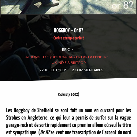
HOGGBOY – Or 8?
Contre exemple parfait
ERIC
·
ALBUMS
DISQUES À BALANCER PAR LA FENÊTRE
UK INDIE & BRITPOP
·
22 JUILLET 2005
·
2 COMMENTAIRES
(Sobriety 2002)
Les Hoggboy de Sheffield se sont fait un nom en ouvrant pour les
Strokes en Angleterre, ce qui leur a permis de surfer sur la vague
garage-rock et de sortir rapidement ce premier album où seul le titre
est sympathique (
Or 8?
se veut une transcription de l’accent du nord