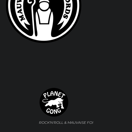
ROCK'N'ROLL & MAUVAISE FOI