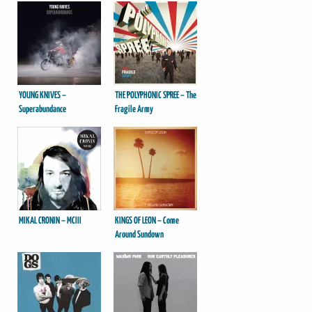
YOUNG KNIVES –
THE POLYPHONIC SPREE – The
Superabundance
Fragile Army
MIKAL CRONIN – MCIII
KINGS OF LEON – Come
Around Sundown