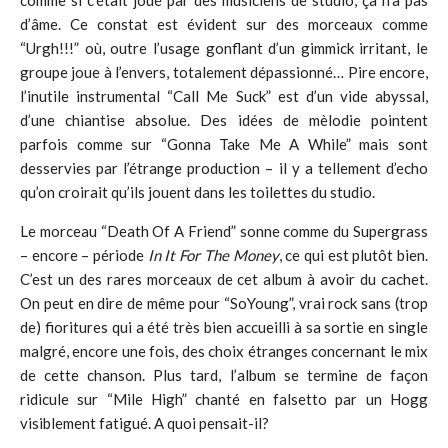
comme si c’était joué par des musiciens de studio, ça n’a pas
d’âme. Ce constat est évident sur des morceaux comme
“Urgh!!!” où, outre l’usage gonflant d’un gimmick irritant, le
groupe joue à l’envers, totalement dépassionné… Pire encore,
l’inutile instrumental “Call Me Suck” est d’un vide abyssal,
d’une chiantise absolue. Des idées de mèlodie pointent
parfois comme sur “Gonna Take Me A While” mais sont
desservies par l’étrange production – il y a tellement d’echo
qu’on croirait qu’ils jouent dans les toilettes du studio.
Le morceau “Death Of A Friend” sonne comme du Supergrass
– encore – période
In It For The Money
, ce qui est plutôt bien.
C’est un des rares morceaux de cet album à avoir du cachet.
On peut en dire de même pour “SoYoung”, vrai rock sans (trop
de) fioritures qui a été très bien accueilli à sa sortie en single
malgré, encore une fois, des choix étranges concernant le mix
de cette chanson. Plus tard, l’album se termine de façon
ridicule sur “Mile High” chanté en falsetto par un Hogg
visiblement fatigué. A quoi pensait-il?