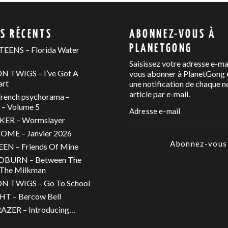
ES RÉCENTS
ABONNEZ-VOUS À
PLANETGONG
EENS – Florida Water
Saisissez votre adresse e-ma
 TWIGS – I’ve Got A
vous abonner à PlanetGong e
art
une notification de chaque n
article par e-mail.
rench psychorama –
– Volume 5
ER – Wormslayer
ME – Janvier 2026
Abonnez-vous
N – Friends Of Mine
OBURN – Between The
The Milkman
 TWIGS – Go To School
T – Bercow Bell
ZER – Introducing…