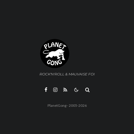
ROCK'N'ROLL & MAUVAISE FOI
PlanetGong - 2005-2026