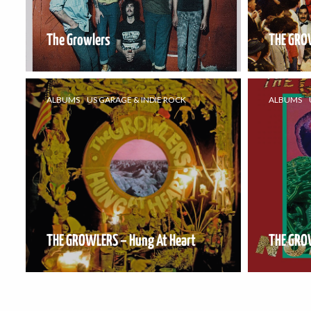
The Growlers
THE GROW
ALBUMS
US GARAGE & INDIE ROCK
ALBUMS
THE GROWLERS – Hung At Heart
THE GROW