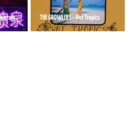
ountain
THE GROWLERS – Hot Tropics