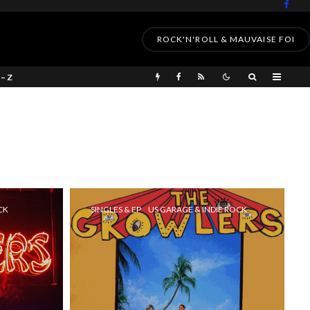
ROCK'N'ROLL & MAUVAISE FOI
 – Z
CK
SINGLES & EP
US GARAGE & INDIE ROCK