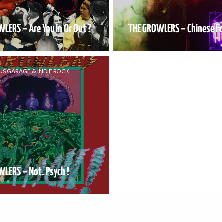
LERS – Are You In Or Out ?
THE GROWLERS – Chinese F
US GARAGE & INDIE ROCK
LERS – Not. Psych !