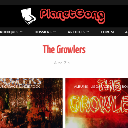
RONIQUES
DOSSIERS
ARTICLES
FORUM
A
The Growlers
A to Z
US GARAGE & INDIE ROCK
ALBUMS
US GARAGE & INDIE RO