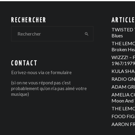
RECHERCHER
ARTICL
TWISTED T
Blues
THE LEMON
Broken He
WIZZZ! – F
CONTACT
1967/1979 
KULA SHAK
Ecrivez-nous via
ce formulaire
RADIO GNO
(si on ne vous répond pas c’est
ADAM GREE
probablement qu’on n’a pas aimé votre
musique)
AMELIA C
Moon And 
THE LEMON
FOOD FIGH
AARON FRA