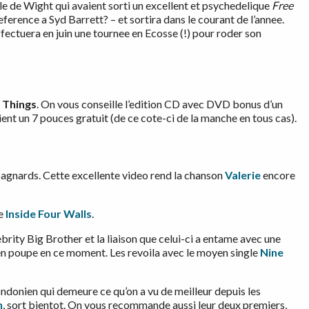
le de Wight qui avaient sorti un excellent et psychedelique
Free
eference a Syd Barrett? – et sortira dans le courant de l’annee.
fectuera en juin une tournee en Ecosse (!) pour roder son
 Things
. On vous conseille l’edition CD avec DVD bonus d’un
ient un 7 pouces gratuit (de ce cote-ci de la manche en tous cas).
bagnards. Cette excellente video rend la chanson
Valerie
encore
me
Inside Four Walls
.
rity Big Brother et la liaison que celui-ci a entame avec une
en poupe en ce moment. Les revoila avec le moyen single
Nine
ondonien qui demeure ce qu’on a vu de meilleur depuis les
n
, sort bientot. On vous recommande aussi leur deux premiers,