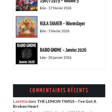
1967/1979 – Volume 5
Eric
·
17 février 2026
KULA SHAKER – Wormslayer
Eric
·
5 février 2026
RADIO GNOME – Janvier 2026
Léo
·
30 janvier 2026
ADAM GREEN – Friends Of Mine
Eric
·
13 décembre 2025
COMMENTAIRES RÉCENTS
AMELIA COBURN – Between The Moon
Laetitia
dans
THE LEMON TWIGS – I’ve Got A
Broken Heart
And The Milkman