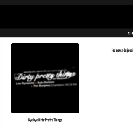
CH
les news du jeud
Bye bye Dirty Pretty Things