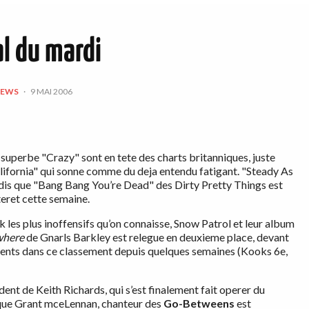
al du mardi
NEWS
·
9 MAI 2006
 superbe "Crazy" sont en tete des charts britanniques, juste
lifornia" qui sonne comme du deja entendu fatigant. "Steady As
dis que "Bang Bang You’re Dead" des Dirty Pretty Things est
eret cette semaine.
 les plus inoffensifs qu’on connaisse, Snow Patrol et leur album
where
de Gnarls Barkley est relegue en deuxieme place, devant
esents dans ce classement depuis quelques semaines (Kooks 6e,
nt de Keith Richards, qui s’est finalement fait operer du
e que Grant mceLennan, chanteur des
Go-Betweens
est