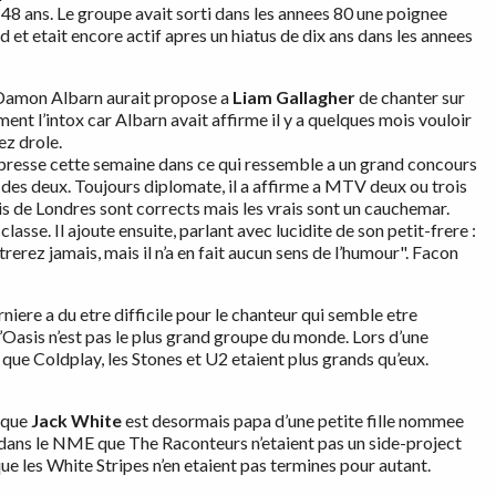
48 ans. Le groupe avait sorti dans les annees 80 une poignee
 et etait encore actif apres un hiatus de dix ans dans les annees
, Damon Albarn aurait propose a
Liam Gallagher
de chanter sur
t l’intox car Albarn avait affirme il y a quelques mois vouloir
ez drole.
a presse cette semaine dans ce qui ressemble a un grand concours
 des deux. Toujours diplomate, il a affirme a MTV deux ou trois
ois de Londres sont corrects mais les vrais sont un cauchemar.
asse. Il ajoute ensuite, parlant avec lucidite de son petit-frere :
rerez jamais, mais il n’a en fait aucun sens de l’humour". Facon
ere a du etre difficile pour le chanteur qui semble etre
Oasis n’est pas le plus grand groupe du monde. Lors d’une
t que Coldplay, les Stones et U2 etaient plus grands qu’eux.
 que
Jack White
est desormais papa d’une petite fille nommee
e dans le NME que The Raconteurs n’etaient pas un side-project
que les White Stripes n’en etaient pas termines pour autant.