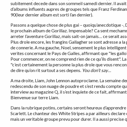
subitement decede dans son sommeil samedi dernier. Il avait 
d’albums influents aupres de groupes tels que Franz Ferdinand
90(leur dernier album est sorti l’an dernier).
Passons a quelque chose de plus gai – quoiqu’anecdotique -
le prochain album de Gorillaz. Impensable? Ca sent mechammen
arreter l’aventure Gorillaz, mais sait-on jamais… ce serait ass
Plus drole encore, les frangins Gallagher se sont adresse a l
de connerie. A ma gauche, Noel, sensement le plus intelligent
verites concernant le Pays de Galles, affirmant que "les gall
Pour commencer, on ne comprend rien de ce qu’ils disent". La cl
"c’est certainement la personne la plus drole que vous rencont
de dire qu’on rit surtout a ses depens.
You don’t say…
A ma droite, Liam, John Lennon autoproclame. La semaine derni
redescendu de son nuage de poudre et s’est rendu compte qu’
interview au magazine Q, il s’est inquiete de ce fait, affirman
Bienvenue sur terre Liam.
Dans la rubrique potins, certains seront heureux d’apprendre
Scarlett. Le chanteur des White Stripes a par ailleurs declar
mais un veritable groupe prevu pour durer. Il a aussi precise 