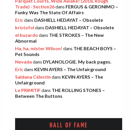
Parquet Courts, Wide Awake! (2018, Rough
Léo
·
9 décembre 2025
Trade) - Section26
dans
FERGUS & GERONIMO –
Funky Was The State Of Affairs
Eric
dans
DASHIELL HEDAYAT – Obsolete
THE LEMON TWIGS – Go To School
kristofol
dans
DASHIELL HEDAYAT – Obsolete
Léo
·
5 novembre 2025
el buzardo
dans
THE STROKES – The New
Abnormal
Ha, ha, mister Wilson!
dans
THE BEACH BOYS –
FOOD FIGHT – Bercow Bell
Pet Sounds
Nevada
dans
DYLANOLOGIE. My back pages.
Eric
·
2 novembre 2025
Eric
dans
KEVIN AYERS – The Unfairground
Saldana Célestin
dans
KEVIN AYERS – The
Unfairground
AARON FRAZER – Introducing…
Le PRIMITIF
dans
THE ROLLING STONES –
Léo
·
29 octobre 2025
Between The Buttons
HALL OF FAME