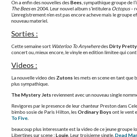
On a enfin des nouvelles des
Bees
, sympathique groupe de l’i
The Bees
en 2004. Leur nouvel album s’intitulera
Octopus
– r
L’enregistrement n’en est pas encore acheve mais le groupe ef
nouveau materiel.
Sorties :
Cette semaine sort
Waterloo To Anywhere
des
Dirty Pretty
concert ou, mieux encore, le vinyle en edition limitee qui cont
Videos :
La nouvelle video des
Zutons
les mets en scene en tant que 
plus sympathique.
The Mystery Jets
reviennent avec un nouveau single nom
Revigores par le presence de leur chanteur Preston dans Celeb
bimbo sosie de Paris Hilton, les
Ordinary Boys
ont le vent 
To Five
.
beaucoup plus interessante est la video de ce jeune groupe l
Libertines sur scene :
Louie
. Leur troisieme single,
Dead Ma