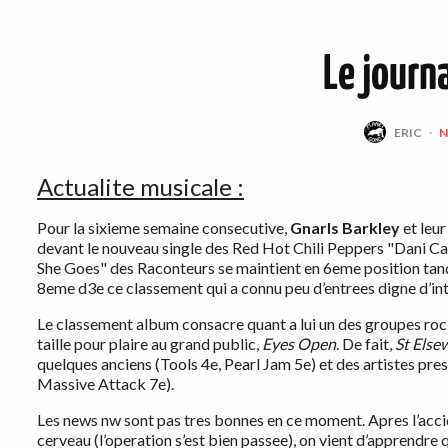
Le journ
ERIC
·
Actualite musicale :
Pour la sixieme semaine consecutive,
Gnarls Barkley
et leur
devant le nouveau single des Red Hot Chili Peppers "Dani Ca
She Goes" des Raconteurs se maintient en 6eme position tan
8eme d3e ce classement qui a connu peu d’entrees digne d’int
Le classement album consacre quant a lui un des groupes rock
taille pour plaire au grand public,
Eyes Open
. De fait,
St Else
quelques anciens (Tools 4e, Pearl Jam 5e) et des artistes pr
Massive Attack 7e).
Les news nw sont pas tres bonnes en ce moment. Apres l’accide
cerveau (l’operation s’est bien passee), on vient d’apprendr