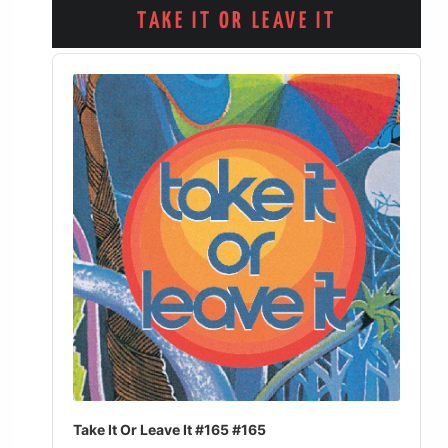
TAKE IT OR LEAVE IT
Audio
Player
Take It Or Leave It #165 #165