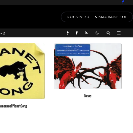
ROCK'N'ROLL & MAUVAISE FOI
 – Z
News
n mensuel PlanetGong