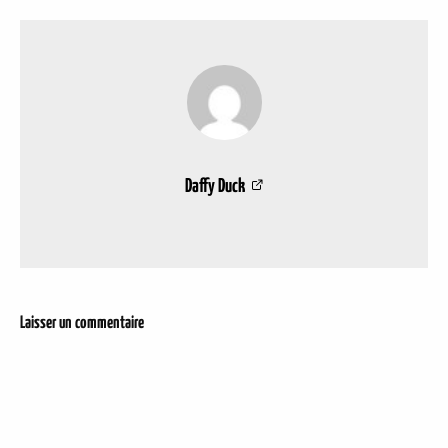
Daffy Duck
Laisser un commentaire
DER