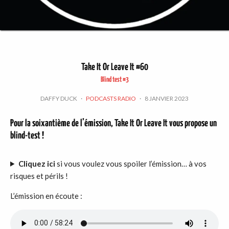
Take It Or Leave It #60
Blind test #3
DAFFY DUCK
·
PODCASTS RADIO
·
8 JANVIER 2023
Pour la soixantième de l’émission, Take It Or Leave It vous propose un
blind-test !
Cliquez ici
si vous voulez vous spoiler l’émission… à vos
risques et périls !
L’émission en écoute :