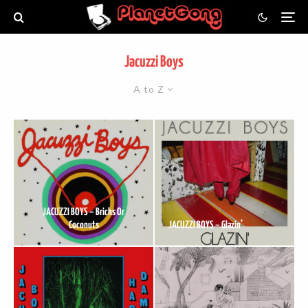
Jacuzzi Boys
A to Z
JACUZZI BOYS – Bricks Or
Coconuts
JACUZZI BOYS – Glazin’