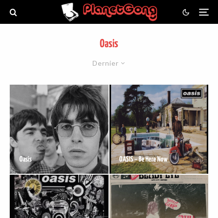
Oasis
Dernier
Oasis
OASIS – Be Here Now