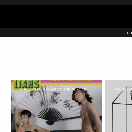
CH
SINGLES & EP
US GARAGE & INDIE ROCK
ALBUMS