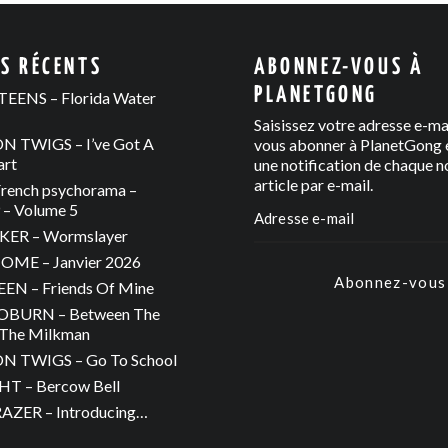
ES RÉCENTS
ABONNEZ-VOUS À
PLANETGONG
EENS – Florida Water
Saisissez votre adresse e-ma
 TWIGS – I’ve Got A
vous abonner à PlanetGong e
art
une notification de chaque n
article par e-mail.
rench psychorama –
– Volume 5
ER – Wormslayer
ME – Janvier 2026
Abonnez-vous
N – Friends Of Mine
OBURN – Between The
The Milkman
 TWIGS – Go To School
T – Bercow Bell
ZER – Introducing…