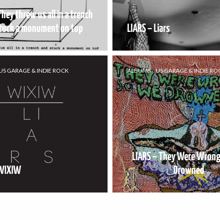
They threw us all in a trench
tuck a monument on top
LIARS – Liars
US GARAGE & INDIE ROCK
ALBUMS
US GARAGE & INDIE RO
LIARS – They Were Wrong
 WIXIW
Drowned