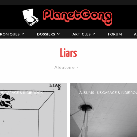
RONIQUES
DOSSIERS
ARTICLES
FORUM
A
Liars
Aléatoire
US GARAGE & INDIE ROCK
ALBUMS
US GARAGE & INDIE RO