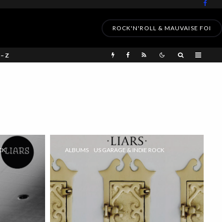
ROCK'N'ROLL & MAUVAISE FOI
 – Z
CK
ALBUMS
US GARAGE & INDIE ROCK