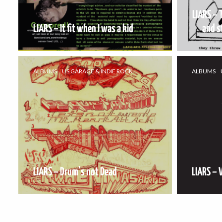
LIARS – 
LIARS – It fit when I was a kid
and s
ALBUMS
US GARAGE & INDIE ROCK
ALBUMS
LIARS – Drum’s not Dead
LIARS –