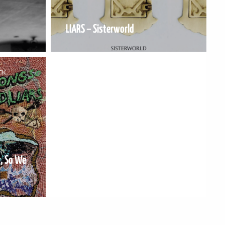
LIARS – Sisterworld
CK
, So We