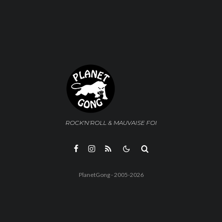
ROCK'N'ROLL & MAUVAISE FOI
PlanetGong - 2005-2026