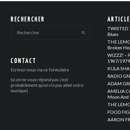
RECHERCHER
ARTICL
TWISTED T
Blues
THE LEMON
Broken He
WIZZZ! – F
CONTACT
1967/1979 
KULA SHAK
Ecrivez-nous via
ce formulaire
RADIO GNO
(si on ne vous répond pas c’est
ADAM GREE
probablement qu’on n’a pas aimé votre
musique)
AMELIA C
Moon And 
THE LEMON
FOOD FIGH
AARON FRA