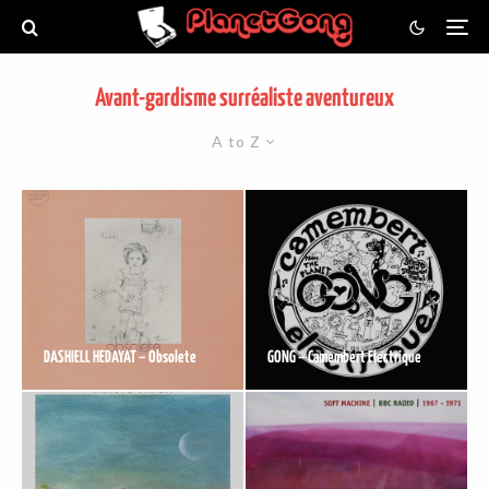
Avant-gardisme surréaliste aventureux
A to Z
DASHIELL HEDAYAT – Obsolete
GONG – Camembert Electrique