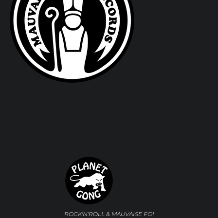
ROCK'N'ROLL & MAUVAISE FOI