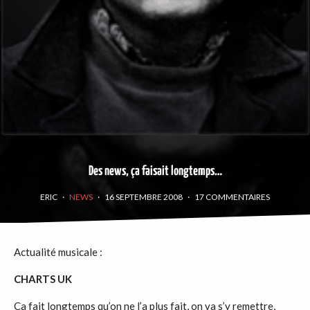
Des news, ça faisait longtemps…
ERIC
·
NEWS
·
16 SEPTEMBRE 2008
·
17 COMMENTAIRES
Actualité musicale :
CHARTS
UK
Ca fait longtemps qu’on ne l’a plus fait, on va s’y remettre,