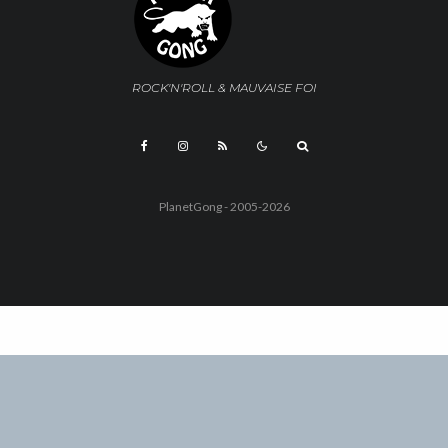
ROCK'N'ROLL & MAUVAISE FOI
PlanetGong - 2005-2026