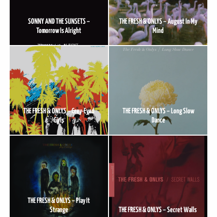
SONNY AND THE SUNSETS –
THE FRESH & ONLYS – August In My
Tomorrow Is Alright
Mind
THE FRESH & ONLYS – Grey-Eyed
THE FRESH & ONLYS – Long Slow
Girls
Dance
THE FRESH & ONLYS – Play It
Strange
THE FRESH & ONLYS – Secret Walls