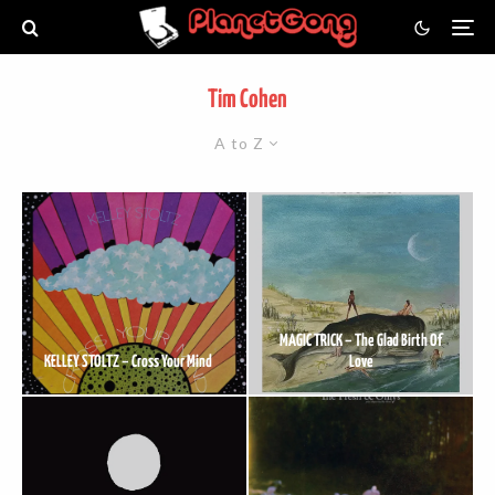
Tim Cohen
A to Z
MAGIC TRICK – The Glad Birth Of
KELLEY STOLTZ – Cross Your Mind
Love